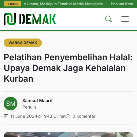
ikan Utama, Meskipun Fitnah di Media Merajalela
|
Perkuat Komitmen Perlin
TERKINI
WARGA DEMAK
Pelatihan Penyembelihan Halal:
Upaya Demak Jaga Kehalalan
Kurban
Samsul Maarif
Penulis
11 June 2024
943 Dilihat
0 Komentar