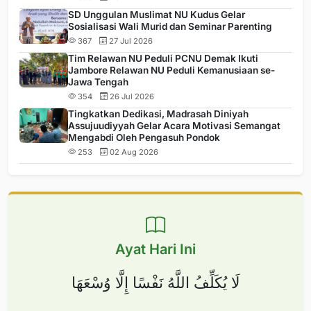
SD Unggulan Muslimat NU Kudus Gelar
Sosialisasi Wali Murid dan Seminar Parenting
367
27 Jul 2026
Tim Relawan NU Peduli PCNU Demak Ikuti
Jambore Relawan NU Peduli Kemanusiaan se-
Jawa Tengah
354
26 Jul 2026
Tingkatkan Dedikasi, Madrasah Diniyah
Assujuudiyyah Gelar Acara Motivasi Semangat
Mengabdi Oleh Pengasuh Pondok
253
02 Aug 2026
Ayat Hari Ini
لَا يُكَلِّفُ اللَّهُ نَفْسًا إِلَّا وُسْعَهَا