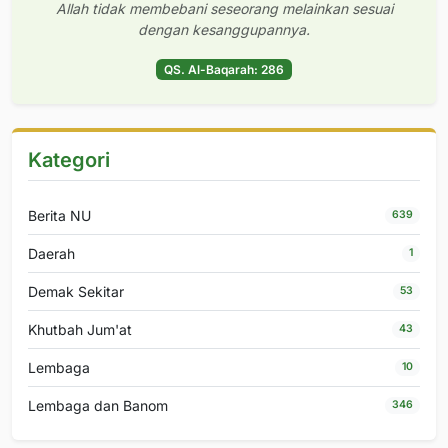
Allah tidak membebani seseorang melainkan sesuai
dengan kesanggupannya.
QS. Al-Baqarah: 286
Kategori
Berita NU
639
Daerah
1
Demak Sekitar
53
Khutbah Jum'at
43
Lembaga
10
Lembaga dan Banom
346