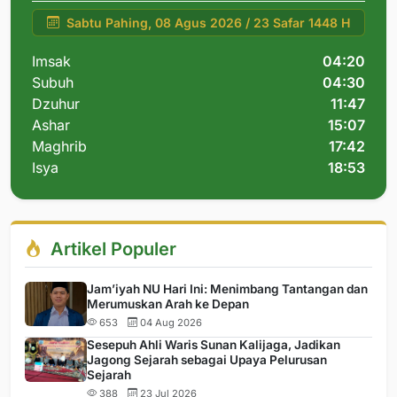
Sabtu Pahing, 08 Agus 2026 / 23 Safar 1448 H
Imsak
04:20
Subuh
04:30
Dzuhur
11:47
Ashar
15:07
Maghrib
17:42
Isya
18:53
Artikel Populer
Jam’iyah NU Hari Ini: Menimbang Tantangan dan
Merumuskan Arah ke Depan
653
04 Aug 2026
Sesepuh Ahli Waris Sunan Kalijaga, Jadikan
Jagong Sejarah sebagai Upaya Pelurusan
Sejarah
388
23 Jul 2026