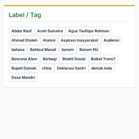
Label / Tag
Abdur Rauf
Aceh Sumatra
Agus Taufiqur Rohman
Ahmad Sholeh
Alumni
Aspirasi masyarakat
Audiensi
bahasa
Bahtsul Masail
banom
Banom NU
Bencana Alam
Berbagi
Bhakti Sosial
Boikot Trans7
Bupati Demak
china
Deklarasi Santri
demak kota
Desa Mandiri