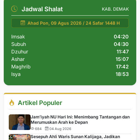
Jadwal Shalat
KAB. DEMAK
Ahad Pon, 09 Agus 2026 / 24 Safar 1448 H
Imsak
04:20
Subuh
04:30
Dzuhur
11:47
Ashar
15:07
Maghrib
17:42
Isya
18:53
Artikel Populer
Jam’iyah NU Hari Ini: Menimbang Tantangan dan
Merumuskan Arah ke Depan
684
04 Aug 2026
Sesepuh Ahli Waris Sunan Kalijaga, Jadikan