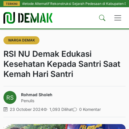
i Metode Alternatif Rekonstruksi Sejarah Pedesaan di Kabupaten Demak
|
Pe
TERKINI
WARGA DEMAK
RSI NU Demak Edukasi
Kesehatan Kepada Santri Saat
Kemah Hari Santri
Rohmad Sholeh
Penulis
23 October 2024
1,093 Dilihat
0 Komentar