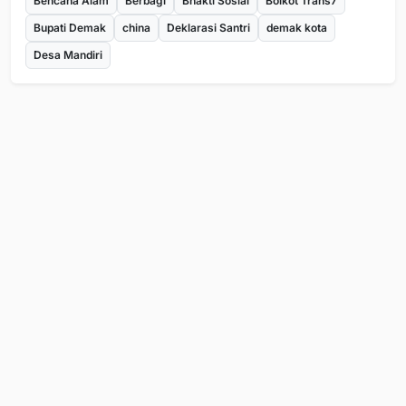
Bencana Alam
Berbagi
Bhakti Sosial
Boikot Trans7
Bupati Demak
china
Deklarasi Santri
demak kota
Desa Mandiri