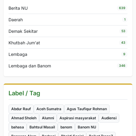
Berita NU
639
Daerah
1
Demak Sekitar
53
Khutbah Jum'at
43
Lembaga
9
Lembaga dan Banom
346
Label / Tag
Abdur Rauf
Aceh Sumatra
Agus Taufiqur Rohman
Ahmad Sholeh
Alumni
Aspirasi masyarakat
Audiensi
bahasa
Bahtsul Masail
banom
Banom NU