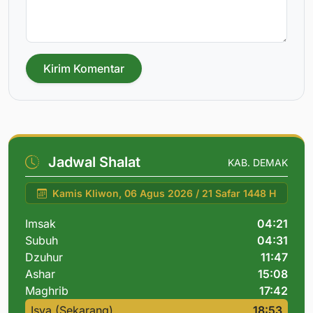
Kirim Komentar
Jadwal Shalat
KAB. DEMAK
Kamis Kliwon, 06 Agus 2026 / 21 Safar 1448 H
Imsak
04:21
Subuh
04:31
Dzuhur
11:47
Ashar
15:08
Maghrib
17:42
Isya (Sekarang)
18:53