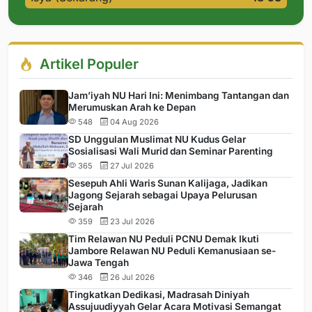
Artikel Populer
Jam’iyah NU Hari Ini: Menimbang Tantangan dan
Merumuskan Arah ke Depan
548
04 Aug 2026
SD Unggulan Muslimat NU Kudus Gelar
Sosialisasi Wali Murid dan Seminar Parenting
365
27 Jul 2026
Sesepuh Ahli Waris Sunan Kalijaga, Jadikan
Jagong Sejarah sebagai Upaya Pelurusan
Sejarah
359
23 Jul 2026
Tim Relawan NU Peduli PCNU Demak Ikuti
Jambore Relawan NU Peduli Kemanusiaan se-
Jawa Tengah
346
26 Jul 2026
Tingkatkan Dedikasi, Madrasah Diniyah
Assujuudiyyah Gelar Acara Motivasi Semangat