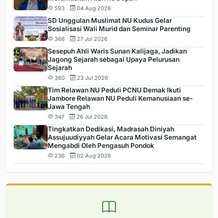
593
04 Aug 2026
SD Unggulan Muslimat NU Kudus Gelar
Sosialisasi Wali Murid dan Seminar Parenting
366
27 Jul 2026
Sesepuh Ahli Waris Sunan Kalijaga, Jadikan
Jagong Sejarah sebagai Upaya Pelurusan
Sejarah
360
23 Jul 2026
Tim Relawan NU Peduli PCNU Demak Ikuti
Jambore Relawan NU Peduli Kemanusiaan se-
Jawa Tengah
347
26 Jul 2026
Tingkatkan Dedikasi, Madrasah Diniyah
Assujuudiyyah Gelar Acara Motivasi Semangat
Mengabdi Oleh Pengasuh Pondok
236
02 Aug 2026