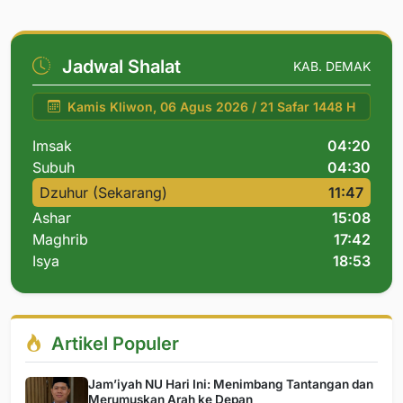
Jadwal Shalat
KAB. DEMAK
Kamis Kliwon, 06 Agus 2026 / 21 Safar 1448 H
Imsak
04:20
Subuh
04:30
Dzuhur (Sekarang)
11:47
Ashar
15:08
Maghrib
17:42
Isya
18:53
Artikel Populer
Jam’iyah NU Hari Ini: Menimbang Tantangan dan
Merumuskan Arah ke Depan