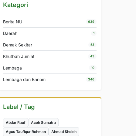
Kategori
Berita NU
639
Daerah
1
Demak Sekitar
53
Khutbah Jum'at
43
Lembaga
10
Lembaga dan Banom
346
Label / Tag
Abdur Rauf
Aceh Sumatra
Agus Taufiqur Rohman
Ahmad Sholeh