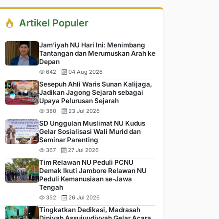
Artikel Populer
Jam’iyah NU Hari Ini: Menimbang
Tantangan dan Merumuskan Arah ke
Depan
642
04 Aug 2026
Sesepuh Ahli Waris Sunan Kalijaga,
Jadikan Jagong Sejarah sebagai
Upaya Pelurusan Sejarah
380
23 Jul 2026
SD Unggulan Muslimat NU Kudus
Gelar Sosialisasi Wali Murid dan
Seminar Parenting
367
27 Jul 2026
Tim Relawan NU Peduli PCNU
Demak Ikuti Jambore Relawan NU
Peduli Kemanusiaan se-Jawa
Tengah
352
26 Jul 2026
Tingkatkan Dedikasi, Madrasah
Diniyah Assujuudiyyah Gelar Acara