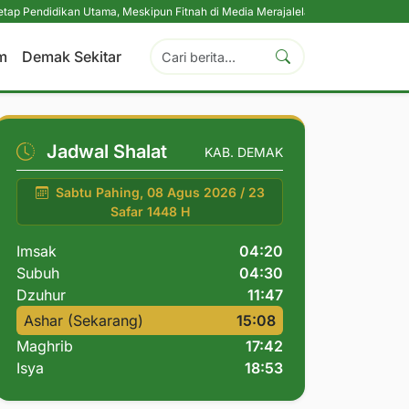
an Utama, Meskipun Fitnah di Media Merajalela
|
Perkuat Komitmen Perlind
m
Demak Sekitar
Jadwal Shalat
KAB. DEMAK
Sabtu Pahing, 08 Agus 2026 / 23
Safar 1448 H
Imsak
04:20
Subuh
04:30
Dzuhur
11:47
Ashar (Sekarang)
15:08
Maghrib
17:42
Isya
18:53