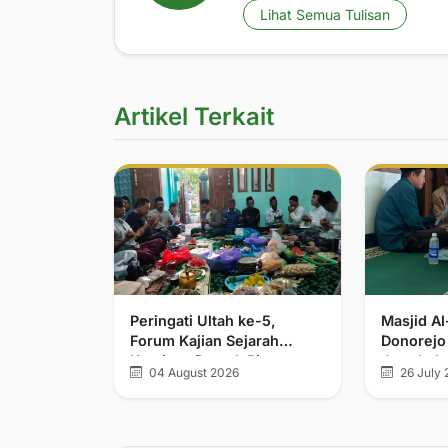
Lihat Semua Tulisan
Artikel Terkait
Peringati Ultah ke-5,
Masjid A
Forum Kajian Sejarah
Donorejo
Kerajaan Demak Bintoro
Jamak da
04 August 2026
26 July 
dan Walisongo Tegaskan
Komitmen Pelurusan
Sejarah