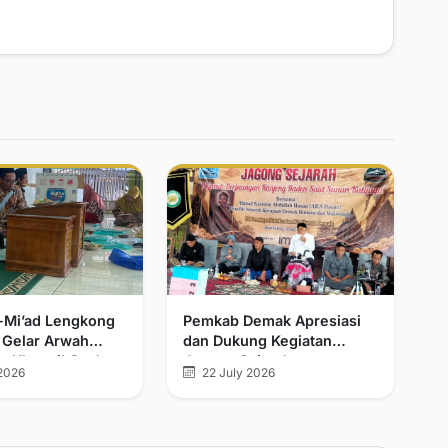
l-Mi’ad Lengkong
Pemkab Demak Apresiasi
 Gelar Arwah
dan Dukung Kegiatan
n Khatmil Qur’an
Jagong Sejarah
2026
22 July 2026