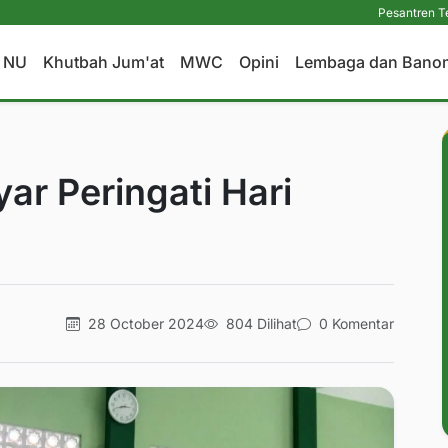
Pesantren Tetap Pendidik
a NU
Khutbah Jum'at
MWC
Opini
Lembaga dan Bano
 Peringati Hari
28 October 2024
804 Dilihat
0 Komentar