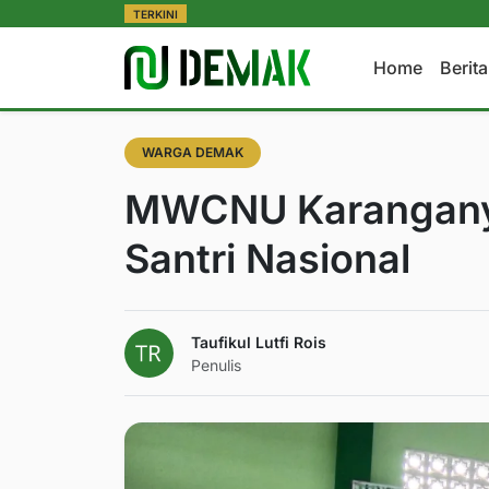
TERKINI
Home
Berit
WARGA DEMAK
MWCNU Karanganyar
Santri Nasional
Taufikul Lutfi Rois
Penulis