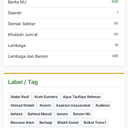
Berita NU
639
Daerah
1
Demak Sekitar
53
Khutbah Jum'at
43
Lembaga
10
Lembaga dan Banom
346
Label / Tag
Abdur Rauf
Aceh Sumatra
Agus Taufiqur Rohman
Ahmad Sholeh
Alumni
Aspirasi masyarakat
Audiensi
bahasa
Bahtsul Masail
banom
Banom NU
Bencana Alam
Berbagi
Bhakti Sosial
Boikot Trans7