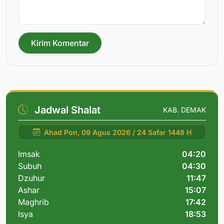
Kirim Komentar
Jadwal Shalat
KAB. DEMAK
Ahad Pon, 09 Agus 2026 / 24 Safar 1448 H
Imsak
04:20
Subuh
04:30
Dzuhur
11:47
Ashar
15:07
Maghrib
17:42
Isya
18:53