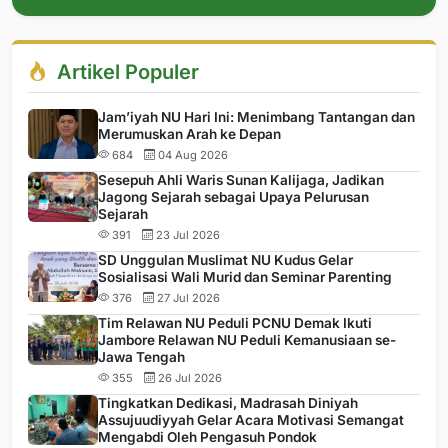
Artikel Populer
Jam’iyah NU Hari Ini: Menimbang Tantangan dan
Merumuskan Arah ke Depan
684
04 Aug 2026
Sesepuh Ahli Waris Sunan Kalijaga, Jadikan
Jagong Sejarah sebagai Upaya Pelurusan
Sejarah
391
23 Jul 2026
SD Unggulan Muslimat NU Kudus Gelar
Sosialisasi Wali Murid dan Seminar Parenting
376
27 Jul 2026
Tim Relawan NU Peduli PCNU Demak Ikuti
Jambore Relawan NU Peduli Kemanusiaan se-
Jawa Tengah
355
26 Jul 2026
Tingkatkan Dedikasi, Madrasah Diniyah
Assujuudiyyah Gelar Acara Motivasi Semangat
Mengabdi Oleh Pengasuh Pondok