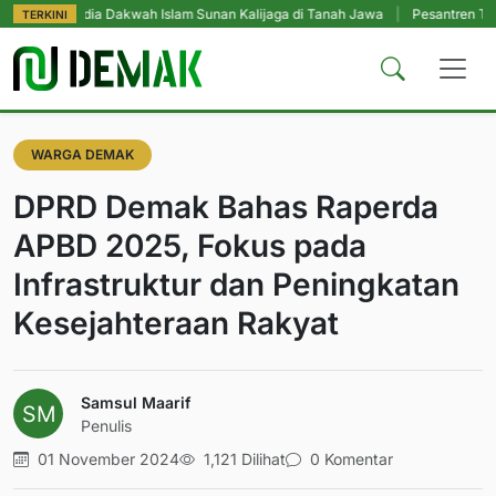
dia Dakwah Islam Sunan Kalijaga di Tanah Jawa
|
Pesantren Tetap Pendidik
TERKINI
WARGA DEMAK
DPRD Demak Bahas Raperda
APBD 2025, Fokus pada
Infrastruktur dan Peningkatan
Kesejahteraan Rakyat
Samsul Maarif
Penulis
01 November 2024
1,121 Dilihat
0 Komentar