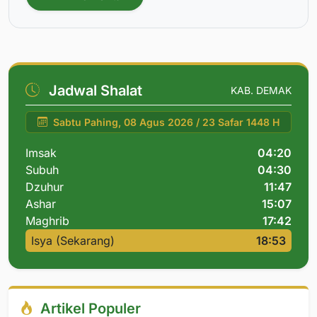
Jadwal Shalat
KAB. DEMAK
Sabtu Pahing, 08 Agus 2026 / 23 Safar 1448 H
Imsak
04:20
Subuh
04:30
Dzuhur
11:47
Ashar
15:07
Maghrib
17:42
Isya (Sekarang)
18:53
Artikel Populer