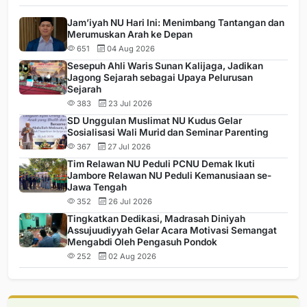
Jam’iyah NU Hari Ini: Menimbang Tantangan dan
Merumuskan Arah ke Depan
651
04 Aug 2026
Sesepuh Ahli Waris Sunan Kalijaga, Jadikan
Jagong Sejarah sebagai Upaya Pelurusan
Sejarah
383
23 Jul 2026
SD Unggulan Muslimat NU Kudus Gelar
Sosialisasi Wali Murid dan Seminar Parenting
367
27 Jul 2026
Tim Relawan NU Peduli PCNU Demak Ikuti
Jambore Relawan NU Peduli Kemanusiaan se-
Jawa Tengah
352
26 Jul 2026
Tingkatkan Dedikasi, Madrasah Diniyah
Assujuudiyyah Gelar Acara Motivasi Semangat
Mengabdi Oleh Pengasuh Pondok
252
02 Aug 2026