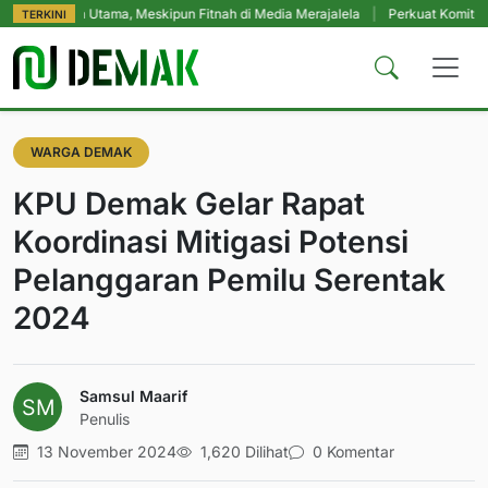
an Utama, Meskipun Fitnah di Media Merajalela
|
Perkuat Komitmen Perlind
TERKINI
WARGA DEMAK
KPU Demak Gelar Rapat
Koordinasi Mitigasi Potensi
Pelanggaran Pemilu Serentak
2024
Samsul Maarif
Penulis
13 November 2024
1,620 Dilihat
0 Komentar