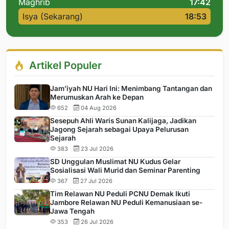
Maghrib
17:42
Isya (Sekarang)
18:53
Artikel Populer
Jam’iyah NU Hari Ini: Menimbang Tantangan dan
Merumuskan Arah ke Depan
652
04 Aug 2026
Sesepuh Ahli Waris Sunan Kalijaga, Jadikan
Jagong Sejarah sebagai Upaya Pelurusan
Sejarah
383
23 Jul 2026
SD Unggulan Muslimat NU Kudus Gelar
Sosialisasi Wali Murid dan Seminar Parenting
367
27 Jul 2026
Tim Relawan NU Peduli PCNU Demak Ikuti
Jambore Relawan NU Peduli Kemanusiaan se-
Jawa Tengah
353
26 Jul 2026