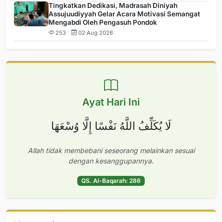
Tingkatkan Dedikasi, Madrasah Diniyah
Assujuudiyyah Gelar Acara Motivasi Semangat
Mengabdi Oleh Pengasuh Pondok
253
02 Aug 2026
Ayat Hari Ini
لَا يُكَلِّفُ اللَّهُ نَفْسًا إِلَّا وُسْعَهَا
Allah tidak membebani seseorang melainkan sesuai
dengan kesanggupannya.
QS. Al-Baqarah: 286