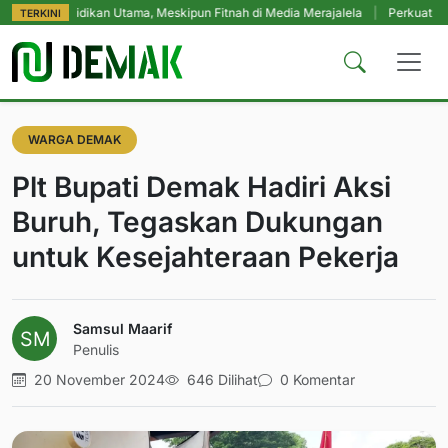
didikan Utama, Meskipun Fitnah di Media Merajalela
|
Perkuat Komitmen Per
TERKINI
WARGA DEMAK
Plt Bupati Demak Hadiri Aksi
Buruh, Tegaskan Dukungan
untuk Kesejahteraan Pekerja
Samsul Maarif
Penulis
20 November 2024
646 Dilihat
0 Komentar