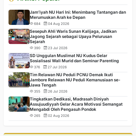
Jam’iyah NU Hari Ini: Menimbang Tantangan dan
Merumuskan Arah ke Depan
684
04 Aug 2026
Sesepuh Ahli Waris Sunan Kalijaga, Jadikan
Jagong Sejarah sebagai Upaya Pelurusan
Sejarah
390
23 Jul 2026
SD Unggulan Muslimat NU Kudus Gelar
Sosialisasi Wali Murid dan Seminar Parenting
376
27 Jul 2026
Tim Relawan NU Peduli PCNU Demak Ikuti
Jambore Relawan NU Peduli Kemanusiaan se-
Jawa Tengah
355
26 Jul 2026
Tingkatkan Dedikasi, Madrasah Diniyah
Assujuudiyyah Gelar Acara Motivasi Semangat
Mengabdi Oleh Pengasuh Pondok
265
02 Aug 2026