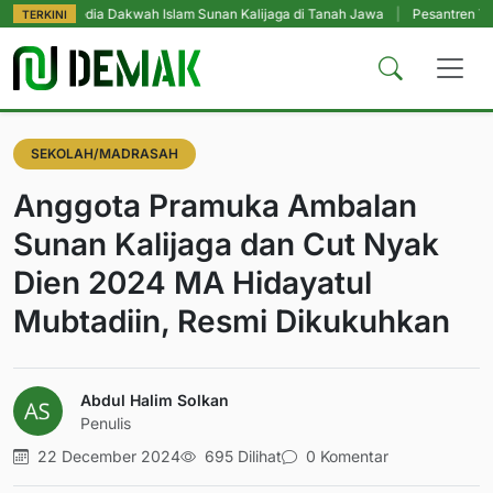
edia Dakwah Islam Sunan Kalijaga di Tanah Jawa
|
Pesantren Tetap Pendidi
TERKINI
SEKOLAH/MADRASAH
Anggota Pramuka Ambalan
Sunan Kalijaga dan Cut Nyak
Dien 2024 MA Hidayatul
Mubtadiin, Resmi Dikukuhkan
Abdul Halim Solkan
Penulis
22 December 2024
695 Dilihat
0 Komentar