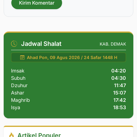
Kirim Komentar
Jadwal Shalat
KAB. DEMAK
Ahad Pon, 09 Agus 2026 / 24 Safar 1448 H
Imsak
04:20
Subuh
04:30
Dzuhur
11:47
Ashar
15:07
Maghrib
17:42
Isya
18:53
Artikel Populer