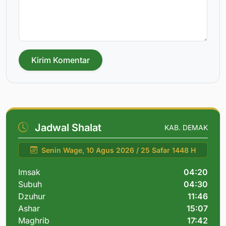
Kirim Komentar
Jadwal Shalat
KAB. DEMAK
Senin Wage, 10 Agus 2026 / 25 Safar 1448 H
Imsak
04:20
Subuh
04:30
Dzuhur
11:46
Ashar
15:07
Maghrib
17:42