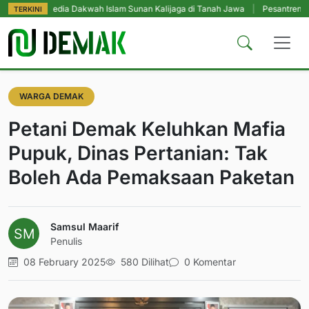
Media Dakwah Islam Sunan Kalijaga di Tanah Jawa
|
Pesantren Tetap Pendid
TERKINI
WARGA DEMAK
Petani Demak Keluhkan Mafia
Pupuk, Dinas Pertanian: Tak
Boleh Ada Pemaksaan Paketan
Samsul Maarif
Penulis
08 February 2025
580 Dilihat
0 Komentar