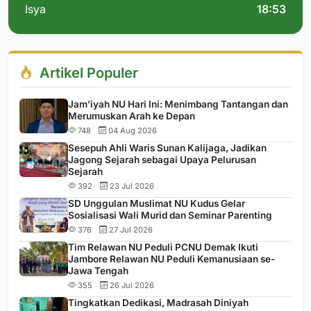
Isya
18:53
Artikel Populer
Jam’iyah NU Hari Ini: Menimbang Tantangan dan
Merumuskan Arah ke Depan
748
04 Aug 2026
Sesepuh Ahli Waris Sunan Kalijaga, Jadikan
Jagong Sejarah sebagai Upaya Pelurusan
Sejarah
392
23 Jul 2026
SD Unggulan Muslimat NU Kudus Gelar
Sosialisasi Wali Murid dan Seminar Parenting
376
27 Jul 2026
Tim Relawan NU Peduli PCNU Demak Ikuti
Jambore Relawan NU Peduli Kemanusiaan se-
Jawa Tengah
355
26 Jul 2026
Tingkatkan Dedikasi, Madrasah Diniyah