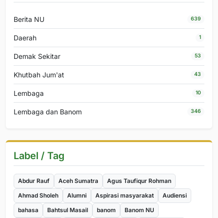
Berita NU
639
Daerah
1
Demak Sekitar
53
Khutbah Jum'at
43
Lembaga
10
Lembaga dan Banom
346
Label / Tag
Abdur Rauf
Aceh Sumatra
Agus Taufiqur Rohman
Ahmad Sholeh
Alumni
Aspirasi masyarakat
Audiensi
bahasa
Bahtsul Masail
banom
Banom NU