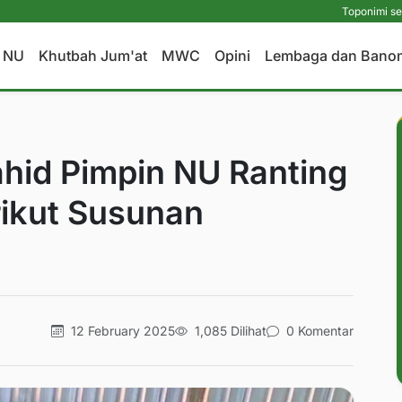
Toponimi sebagai Metode A
a NU
Khutbah Jum'at
MWC
Opini
Lembaga dan Bano
hid Pimpin NU Ranting
rikut Susunan
12 February 2025
1,085 Dilihat
0 Komentar