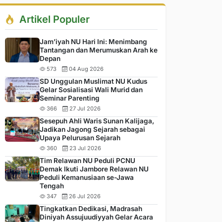
Artikel Populer
Jam’iyah NU Hari Ini: Menimbang
Tantangan dan Merumuskan Arah ke
Depan
573
04 Aug 2026
SD Unggulan Muslimat NU Kudus
Gelar Sosialisasi Wali Murid dan
Seminar Parenting
366
27 Jul 2026
Sesepuh Ahli Waris Sunan Kalijaga,
Jadikan Jagong Sejarah sebagai
Upaya Pelurusan Sejarah
360
23 Jul 2026
Tim Relawan NU Peduli PCNU
Demak Ikuti Jambore Relawan NU
Peduli Kemanusiaan se-Jawa
Tengah
347
26 Jul 2026
Tingkatkan Dedikasi, Madrasah
Diniyah Assujuudiyyah Gelar Acara