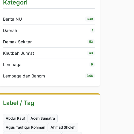
Kategori
Berita NU
639
Daerah
1
Demak Sekitar
53
Khutbah Jum'at
43
Lembaga
9
Lembaga dan Banom
346
Label / Tag
Abdur Rauf
Aceh Sumatra
Agus Taufiqur Rohman
Ahmad Sholeh