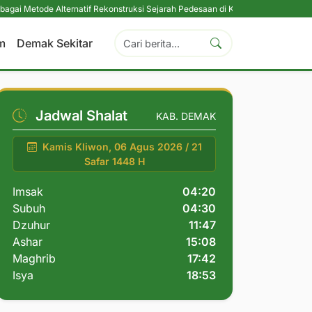
lternatif Rekonstruksi Sejarah Pedesaan di Kabupaten Demak
|
Peringati Ul
m
Demak Sekitar
Jadwal Shalat
KAB. DEMAK
Kamis Kliwon, 06 Agus 2026 / 21
Safar 1448 H
Imsak
04:20
Subuh
04:30
Dzuhur
11:47
Ashar
15:08
Maghrib
17:42
Isya
18:53