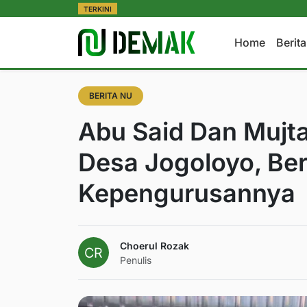
TERKINI
Home
Berit
BERITA NU
Abu Said Dan Mujta
Desa Jogoloyo, Be
Kepengurusannya
Choerul Rozak
Penulis