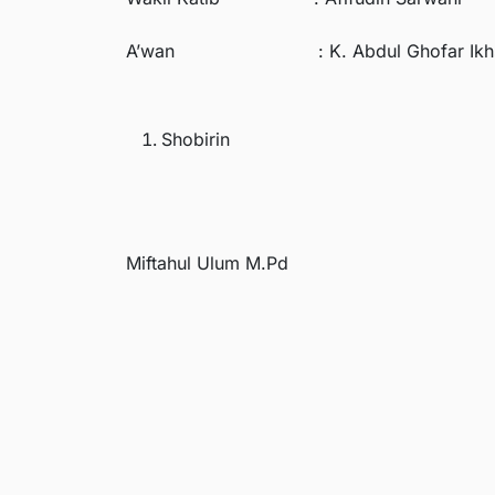
A’wan : K. Abdul Ghofar Ikh
Shobirin
Miftahul Ulum M.Pd