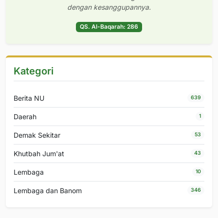
dengan kesanggupannya.
QS. Al-Baqarah: 286
Kategori
Berita NU
639
Daerah
1
Demak Sekitar
53
Khutbah Jum'at
43
Lembaga
10
Lembaga dan Banom
346