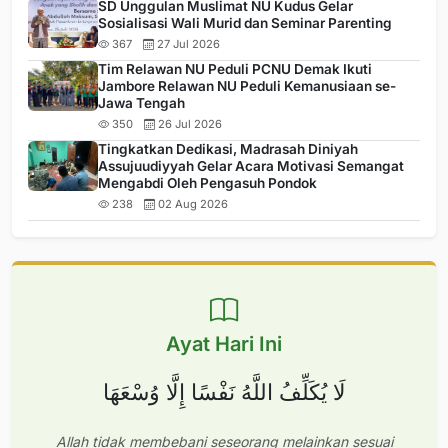
SD Unggulan Muslimat NU Kudus Gelar
Sosialisasi Wali Murid dan Seminar Parenting
367
27 Jul 2026
Tim Relawan NU Peduli PCNU Demak Ikuti
Jambore Relawan NU Peduli Kemanusiaan se-
Jawa Tengah
350
26 Jul 2026
Tingkatkan Dedikasi, Madrasah Diniyah
Assujuudiyyah Gelar Acara Motivasi Semangat
Mengabdi Oleh Pengasuh Pondok
238
02 Aug 2026
Ayat Hari Ini
لَا يُكَلِّفُ اللَّهُ نَفْسًا إِلَّا وُسْعَهَا
Allah tidak membebani seseorang melainkan sesuai