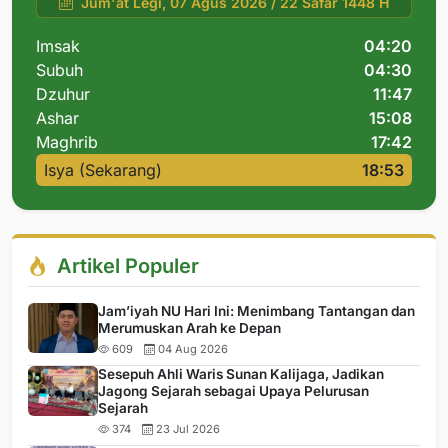
Jum'at Legi, 07 Agus 2026 / 22 Safar 1448 H
Imsak
04:20
Subuh
04:30
Dzuhur
11:47
Ashar
15:08
Maghrib
17:42
Isya (Sekarang)
18:53
Artikel Populer
Jam’iyah NU Hari Ini: Menimbang Tantangan dan
Merumuskan Arah ke Depan
609
04 Aug 2026
Sesepuh Ahli Waris Sunan Kalijaga, Jadikan
Jagong Sejarah sebagai Upaya Pelurusan
Sejarah
374
23 Jul 2026