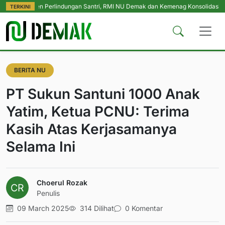
men Perlindungan Santri, RMI NU Demak dan Kemenag Konsolidasikan Pengas
TERKINI
BERITA NU
PT Sukun Santuni 1000 Anak
Yatim, Ketua PCNU: Terima
Kasih Atas Kerjasamanya
Selama Ini
Choerul Rozak
Penulis
09 March 2025
314 Dilihat
0 Komentar