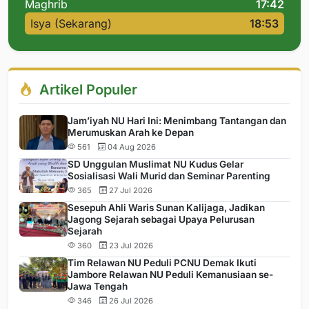
Maghrib
17:42
Isya (Sekarang)
18:53
Artikel Populer
Jam’iyah NU Hari Ini: Menimbang Tantangan dan
Merumuskan Arah ke Depan
561
04 Aug 2026
SD Unggulan Muslimat NU Kudus Gelar
Sosialisasi Wali Murid dan Seminar Parenting
365
27 Jul 2026
Sesepuh Ahli Waris Sunan Kalijaga, Jadikan
Jagong Sejarah sebagai Upaya Pelurusan
Sejarah
360
23 Jul 2026
Tim Relawan NU Peduli PCNU Demak Ikuti
Jambore Relawan NU Peduli Kemanusiaan se-
Jawa Tengah
346
26 Jul 2026