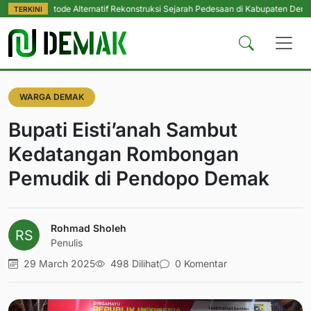
etode Alternatif Rekonstruksi Sejarah Pedesaan di Kabupaten Demak
|
Perin
TERKINI
WARGA DEMAK
Bupati Eisti’anah Sambut
Kedatangan Rombongan
Pemudik di Pendopo Demak
Rohmad Sholeh
Penulis
29 March 2025
498 Dilihat
0 Komentar