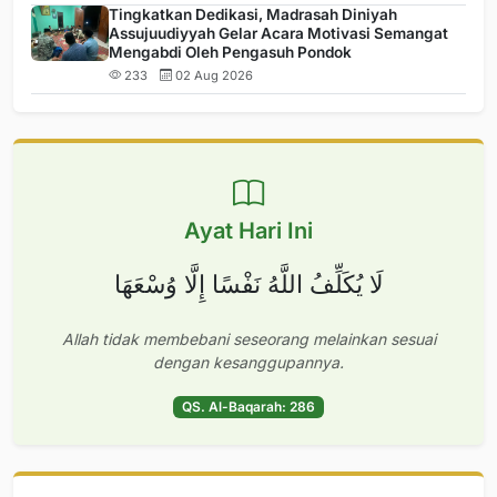
Tingkatkan Dedikasi, Madrasah Diniyah
Assujuudiyyah Gelar Acara Motivasi Semangat
Mengabdi Oleh Pengasuh Pondok
233
02 Aug 2026
Ayat Hari Ini
لَا يُكَلِّفُ اللَّهُ نَفْسًا إِلَّا وُسْعَهَا
Allah tidak membebani seseorang melainkan sesuai
dengan kesanggupannya.
QS. Al-Baqarah: 286