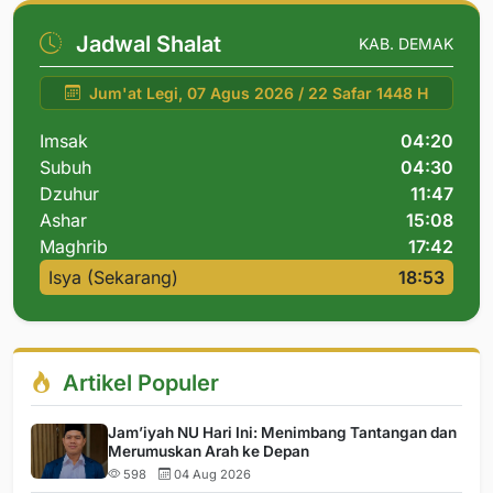
Jadwal Shalat
KAB. DEMAK
Jum'at Legi, 07 Agus 2026 / 22 Safar 1448 H
Imsak
04:20
Subuh
04:30
Dzuhur
11:47
Ashar
15:08
Maghrib
17:42
Isya (Sekarang)
18:53
Artikel Populer
Jam’iyah NU Hari Ini: Menimbang Tantangan dan
Merumuskan Arah ke Depan
598
04 Aug 2026