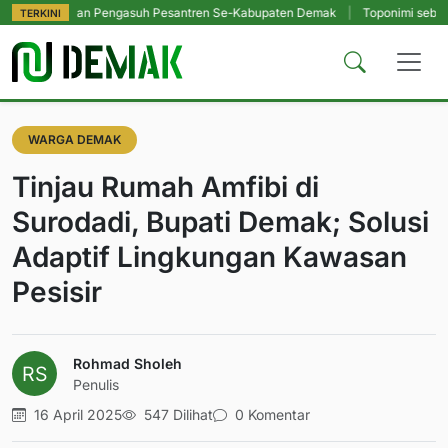
asikan Pengasuh Pesantren Se-Kabupaten Demak
|
Toponimi sebagai Metode A
TERKINI
WARGA DEMAK
Tinjau Rumah Amfibi di
Surodadi, Bupati Demak; Solusi
Adaptif Lingkungan Kawasan
Pesisir
Rohmad Sholeh
Penulis
16 April 2025
547 Dilihat
0 Komentar