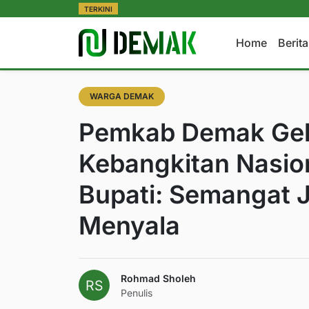
TERKINI
Home
Berit
WARGA DEMAK
Pemkab Demak Gela
Kebangkitan Nasion
Bupati: Semangat 
Menyala
Rohmad Sholeh
Penulis