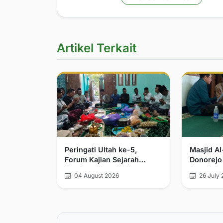
Artikel Terkait
Peringati Ultah ke-5,
Masjid A
Forum Kajian Sejarah
Donorejo
Kerajaan Demak Bintoro
Jamak da
04 August 2026
26 July 
dan Walisongo Tegaskan
Komitmen Pelurusan
Sejarah