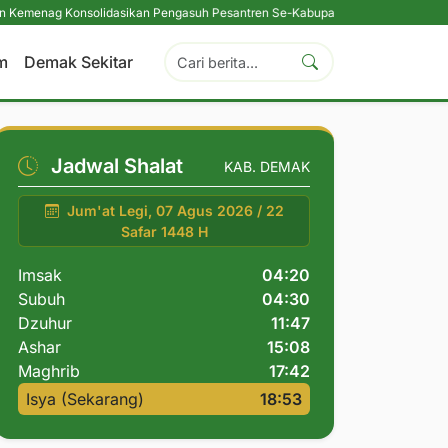
Konsolidasikan Pengasuh Pesantren Se-Kabupaten Demak
|
Toponimi sebagai
m
Demak Sekitar
Jadwal Shalat
KAB. DEMAK
Jum'at Legi, 07 Agus 2026 / 22
Safar 1448 H
Imsak
04:20
Subuh
04:30
Dzuhur
11:47
Ashar
15:08
Maghrib
17:42
Isya (Sekarang)
18:53