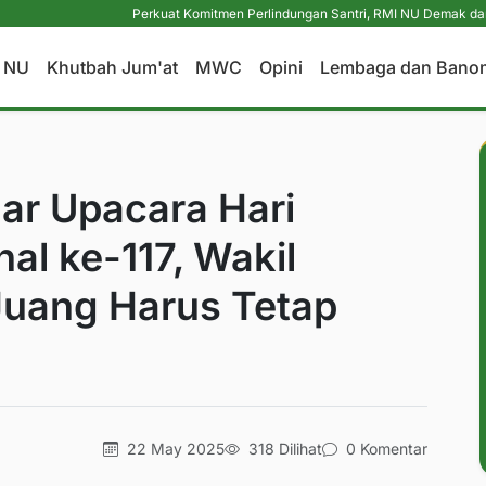
Perkuat Komitmen Perlindungan Santri, RMI NU Demak dan Kemenag 
a NU
Khutbah Jum'at
MWC
Opini
Lembaga dan Bano
r Upacara Hari
al ke-117, Wakil
Juang Harus Tetap
22 May 2025
318 Dilihat
0 Komentar