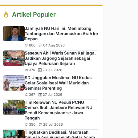
Artikel Populer
Jam’iyah NU Hari Ini: Menimbang
Tantangan dan Merumuskan Arah ke
Depan
606
04 Aug 2026
Sesepuh Ahli Waris Sunan Kalijaga,
Jadikan Jagong Sejarah sebagai
Upaya Pelurusan Sejarah
374
23 Jul 2026
SD Unggulan Muslimat NU Kudus
Gelar Sosialisasi Wali Murid dan
Seminar Parenting
367
27 Jul 2026
Tim Relawan NU Peduli PCNU
Demak Ikuti Jambore Relawan NU
Peduli Kemanusiaan se-Jawa
Tengah
350
26 Jul 2026
Tingkatkan Dedikasi, Madrasah
Diniyah Assujuudiyyah Gelar Acara