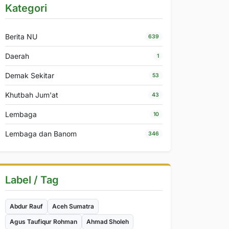
Kategori
Berita NU
639
Daerah
1
Demak Sekitar
53
Khutbah Jum'at
43
Lembaga
10
Lembaga dan Banom
346
Label / Tag
Abdur Rauf
Aceh Sumatra
Agus Taufiqur Rohman
Ahmad Sholeh