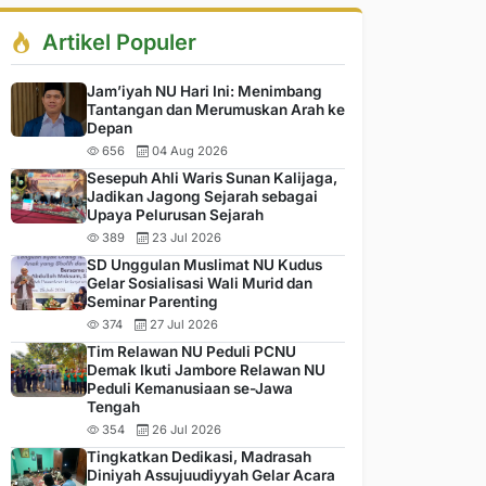
Artikel Populer
Jam’iyah NU Hari Ini: Menimbang
Tantangan dan Merumuskan Arah ke
Depan
656
04 Aug 2026
Sesepuh Ahli Waris Sunan Kalijaga,
Jadikan Jagong Sejarah sebagai
Upaya Pelurusan Sejarah
389
23 Jul 2026
SD Unggulan Muslimat NU Kudus
Gelar Sosialisasi Wali Murid dan
Seminar Parenting
374
27 Jul 2026
Tim Relawan NU Peduli PCNU
Demak Ikuti Jambore Relawan NU
Peduli Kemanusiaan se-Jawa
Tengah
354
26 Jul 2026
Tingkatkan Dedikasi, Madrasah
Diniyah Assujuudiyyah Gelar Acara