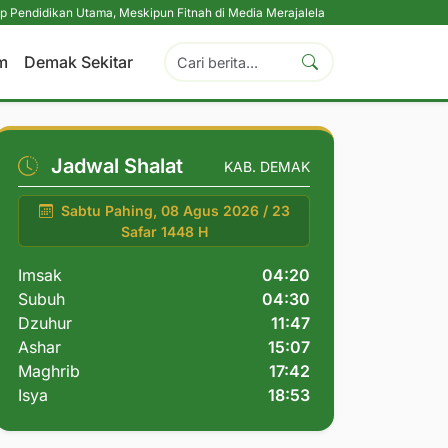
kan Utama, Meskipun Fitnah di Media Merajalela
|
Perkuat Komitmen Perlind
m
Demak Sekitar
Jadwal Shalat
KAB. DEMAK
Sabtu Pahing, 08 Agus 2026 / 23
Safar 1448 H
Imsak
04:20
Subuh
04:30
Dzuhur
11:47
Ashar
15:07
Maghrib
17:42
Isya
18:53