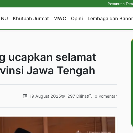
Pesantren Tetap Pendidi
a NU
Khutbah Jum'at
MWC
Opini
Lembaga dan Bano
g ucapkan selamat
ovinsi Jawa Tengah
19 August 2025
297 Dilihat
0 Komentar