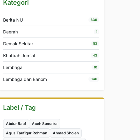
Kategori
Berita NU
639
Daerah
1
Demak Sekitar
53
Khutbah Jum'at
43
Lembaga
10
Lembaga dan Banom
346
Label / Tag
Abdur Rauf
Aceh Sumatra
Agus Taufiqur Rohman
Ahmad Sholeh