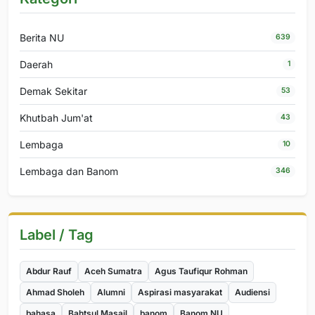
Berita NU
639
Daerah
1
Demak Sekitar
53
Khutbah Jum'at
43
Lembaga
10
Lembaga dan Banom
346
Label / Tag
Abdur Rauf
Aceh Sumatra
Agus Taufiqur Rohman
Ahmad Sholeh
Alumni
Aspirasi masyarakat
Audiensi
bahasa
Bahtsul Masail
banom
Banom NU