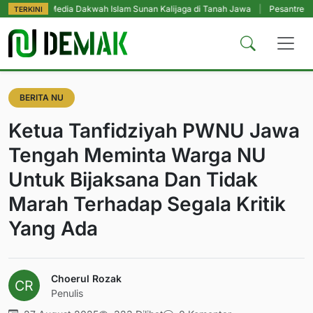
 Media Dakwah Islam Sunan Kalijaga di Tanah Jawa
|
Pesantren Tetap Pendi
TERKINI
BERITA NU
Ketua Tanfidziyah PWNU Jawa
Tengah Meminta Warga NU
Untuk Bijaksana Dan Tidak
Marah Terhadap Segala Kritik
Yang Ada
Choerul Rozak
Penulis