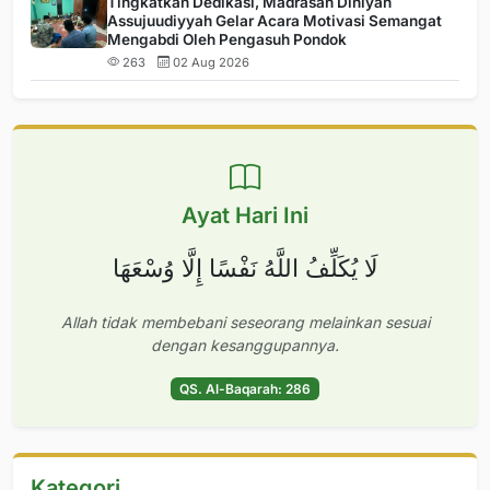
Tingkatkan Dedikasi, Madrasah Diniyah
Assujuudiyyah Gelar Acara Motivasi Semangat
Mengabdi Oleh Pengasuh Pondok
263
02 Aug 2026
Ayat Hari Ini
لَا يُكَلِّفُ اللَّهُ نَفْسًا إِلَّا وُسْعَهَا
Allah tidak membebani seseorang melainkan sesuai
dengan kesanggupannya.
QS. Al-Baqarah: 286
Kategori