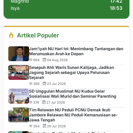
Maghrib
17:42
Isya
18:53
Artikel Populer
Jam’iyah NU Hari Ini: Menimbang Tantangan dan
Merumuskan Arah ke Depan
664
04 Aug 2026
Sesepuh Ahli Waris Sunan Kalijaga, Jadikan
Jagong Sejarah sebagai Upaya Pelurusan
Sejarah
389
23 Jul 2026
SD Unggulan Muslimat NU Kudus Gelar
Sosialisasi Wali Murid dan Seminar Parenting
374
27 Jul 2026
Tim Relawan NU Peduli PCNU Demak Ikuti
Jambore Relawan NU Peduli Kemanusiaan se-
Jawa Tengah
354
26 Jul 2026