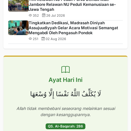
Jambore Relawan NU Peduli Kemanusiaan se-
Jawa Tengah
352
26 Jul 2026
Tingkatkan Dedikasi, Madrasah Diniyah
Assujuudiyyah Gelar Acara Motivasi Semangat
Mengabdi Oleh Pengasuh Pondok
251
02 Aug 2026
Ayat Hari Ini
لَا يُكَلِّفُ اللَّهُ نَفْسًا إِلَّا وُسْعَهَا
Allah tidak membebani seseorang melainkan sesuai
dengan kesanggupannya.
QS. Al-Baqarah: 286