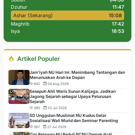
Dzuhur
11:47
Ashar (Sekarang)
15:08
Maghrib
17:42
Isya
18:53
Artikel Populer
Jam’iyah NU Hari Ini: Menimbang Tantangan dan
Merumuskan Arah ke Depan
642
04 Aug 2026
Sesepuh Ahli Waris Sunan Kalijaga, Jadikan
Jagong Sejarah sebagai Upaya Pelurusan
Sejarah
380
23 Jul 2026
SD Unggulan Muslimat NU Kudus Gelar
Sosialisasi Wali Murid dan Seminar Parenting
367
27 Jul 2026
Tim Relawan NU Peduli PCNU Demak Ikuti