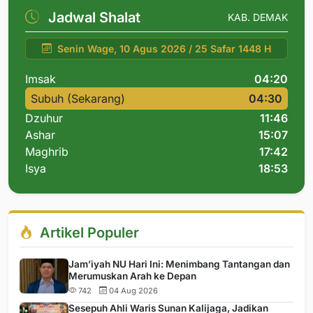
Jadwal Shalat
KAB. DEMAK
Senin Wage, 10 Agus 2026 / 25 Safar 1448 H
Imsak
04:20
Subuh (Sekarang)
04:30
Dzuhur
11:46
Ashar
15:07
Maghrib
17:42
Isya
18:53
Artikel Populer
Jam’iyah NU Hari Ini: Menimbang Tantangan dan
Merumuskan Arah ke Depan
742
04 Aug 2026
Sesepuh Ahli Waris Sunan Kalijaga, Jadikan