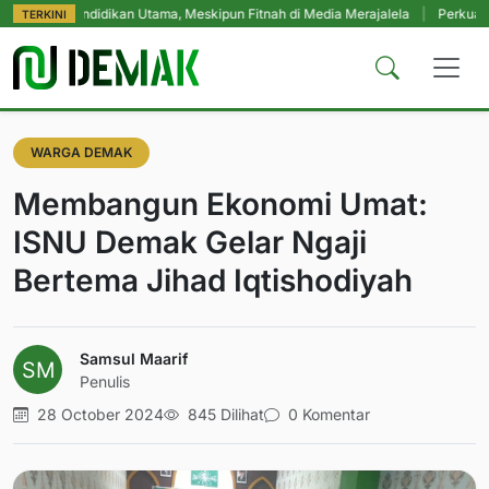
Pendidikan Utama, Meskipun Fitnah di Media Merajalela
|
Perkuat Komitmen 
TERKINI
WARGA DEMAK
Membangun Ekonomi Umat:
ISNU Demak Gelar Ngaji
Bertema Jihad Iqtishodiyah
Samsul Maarif
Penulis
28 October 2024
845 Dilihat
0 Komentar