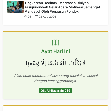
Tingkatkan Dedikasi, Madrasah Diniyah
Assujuudiyyah Gelar Acara Motivasi Semangat
Mengabdi Oleh Pengasuh Pondok
251
02 Aug 2026
Ayat Hari Ini
لَا يُكَلِّفُ اللَّهُ نَفْسًا إِلَّا وُسْعَهَا
Allah tidak membebani seseorang melainkan sesuai
dengan kesanggupannya.
QS. Al-Baqarah: 286