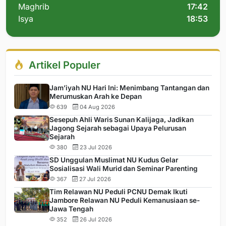
Maghrib
17:42
Isya
18:53
Artikel Populer
Jam’iyah NU Hari Ini: Menimbang Tantangan dan
Merumuskan Arah ke Depan
639
04 Aug 2026
Sesepuh Ahli Waris Sunan Kalijaga, Jadikan
Jagong Sejarah sebagai Upaya Pelurusan
Sejarah
380
23 Jul 2026
SD Unggulan Muslimat NU Kudus Gelar
Sosialisasi Wali Murid dan Seminar Parenting
367
27 Jul 2026
Tim Relawan NU Peduli PCNU Demak Ikuti
Jambore Relawan NU Peduli Kemanusiaan se-
Jawa Tengah
352
26 Jul 2026