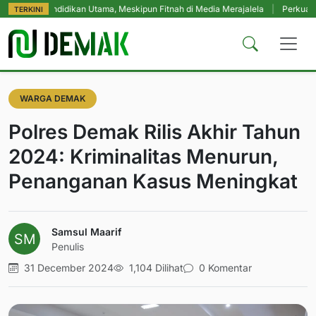
endidikan Utama, Meskipun Fitnah di Media Merajalela
|
Perkuat Komitmen P
TERKINI
WARGA DEMAK
Polres Demak Rilis Akhir Tahun
2024: Kriminalitas Menurun,
Penanganan Kasus Meningkat
Samsul Maarif
Penulis
31 December 2024
1,104 Dilihat
0 Komentar