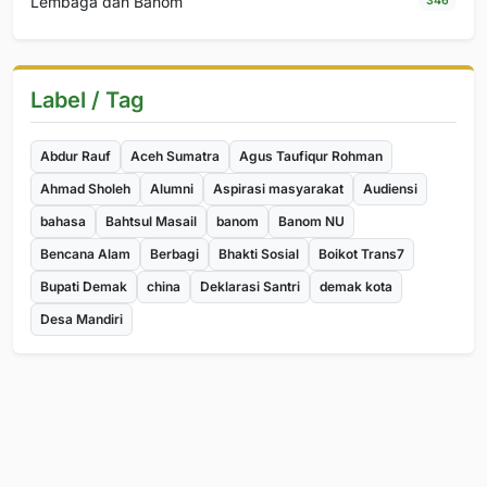
Lembaga dan Banom
346
Label / Tag
Abdur Rauf
Aceh Sumatra
Agus Taufiqur Rohman
Ahmad Sholeh
Alumni
Aspirasi masyarakat
Audiensi
bahasa
Bahtsul Masail
banom
Banom NU
Bencana Alam
Berbagi
Bhakti Sosial
Boikot Trans7
Bupati Demak
china
Deklarasi Santri
demak kota
Desa Mandiri