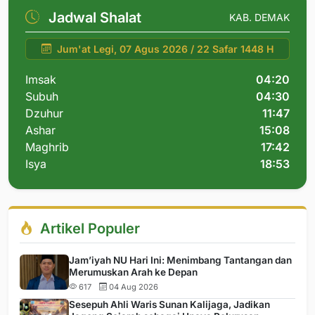
Jadwal Shalat
KAB. DEMAK
Jum'at Legi, 07 Agus 2026 / 22 Safar 1448 H
Imsak
04:20
Subuh
04:30
Dzuhur
11:47
Ashar
15:08
Maghrib
17:42
Isya
18:53
Artikel Populer
Jam’iyah NU Hari Ini: Menimbang Tantangan dan
Merumuskan Arah ke Depan
617
04 Aug 2026
Sesepuh Ahli Waris Sunan Kalijaga, Jadikan