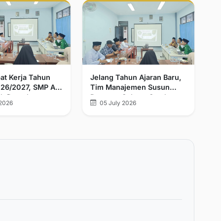
at Kerja Tahun
Jelang Tahun Ajaran Baru,
026/2027, SMP As
Tim Manajemen Susun
ah Demak
Program Selama Setahun
2026
05 July 2026
 Program Cetak
Mendatang
ama dan Umaro
kul Karimah