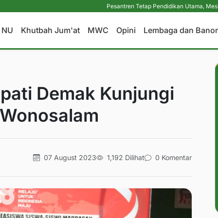
Pesantren Tetap Pendidikan Utama, Meskipun Fitnah 
a NU
Khutbah Jum'at
MWC
Opini
Lembaga dan Bano
pati Demak Kunjungi
 Wonosalam
07 August 2023
1,192 Dilihat
0 Komentar