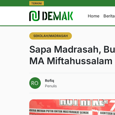
TERKINI
Home
Berit
SEKOLAH/MADRASAH
Sapa Madrasah, Bu
MA Miftahussalam
Rofiq
Penulis