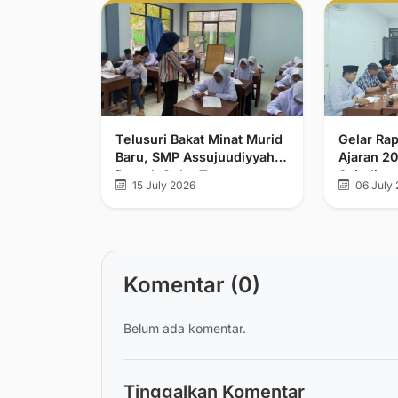
Telusuri Bakat Minat Murid
Gelar Rap
Baru, SMP Assujuudiyyah
Ajaran 2
Demak Gelar Tes
Sujudiyy
15 July 2026
06 July 
Diagnostik
Rumuskan
Kader Ul
Berakhla
Komentar (0)
Belum ada komentar.
Tinggalkan Komentar