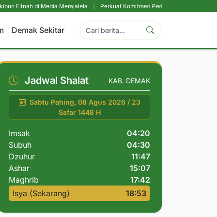
di Media Merajalela
|
Perkuat Komitmen Perlindungan Santri, RMI NU Dema
m
Demak Sekitar
Jadwal Shalat
KAB. DEMAK
Sabtu Pahing, 08 Agus 2026 / 23
Safar 1448 H
Imsak
04:20
Subuh
04:30
Dzuhur
11:47
Ashar
15:07
Maghrib
17:42
Isya (Sekarang)
18:53