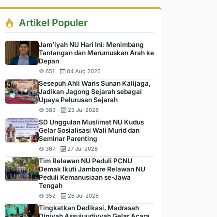
Artikel Populer
Jam’iyah NU Hari Ini: Menimbang
Tantangan dan Merumuskan Arah ke
Depan
651
04 Aug 2026
Sesepuh Ahli Waris Sunan Kalijaga,
Jadikan Jagong Sejarah sebagai
Upaya Pelurusan Sejarah
383
23 Jul 2026
SD Unggulan Muslimat NU Kudus
Gelar Sosialisasi Wali Murid dan
Seminar Parenting
367
27 Jul 2026
Tim Relawan NU Peduli PCNU
Demak Ikuti Jambore Relawan NU
Peduli Kemanusiaan se-Jawa
Tengah
352
26 Jul 2026
Tingkatkan Dedikasi, Madrasah
Diniyah Assujuudiyyah Gelar Acara