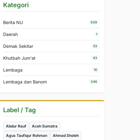
Kategori
Berita NU
639
Daerah
1
Demak Sekitar
53
Khutbah Jum'at
43
Lembaga
10
Lembaga dan Banom
346
Label / Tag
Abdur Rauf
Aceh Sumatra
Agus Taufiqur Rohman
Ahmad Sholeh