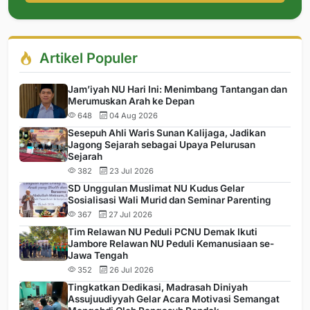
Artikel Populer
Jam’iyah NU Hari Ini: Menimbang Tantangan dan
Merumuskan Arah ke Depan
648
04 Aug 2026
Sesepuh Ahli Waris Sunan Kalijaga, Jadikan
Jagong Sejarah sebagai Upaya Pelurusan
Sejarah
382
23 Jul 2026
SD Unggulan Muslimat NU Kudus Gelar
Sosialisasi Wali Murid dan Seminar Parenting
367
27 Jul 2026
Tim Relawan NU Peduli PCNU Demak Ikuti
Jambore Relawan NU Peduli Kemanusiaan se-
Jawa Tengah
352
26 Jul 2026
Tingkatkan Dedikasi, Madrasah Diniyah
Assujuudiyyah Gelar Acara Motivasi Semangat