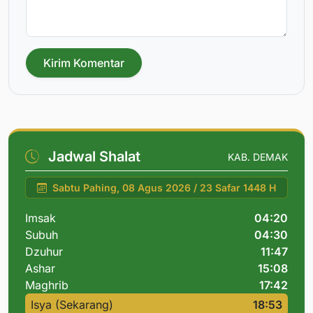
Kirim Komentar
Jadwal Shalat
KAB. DEMAK
Sabtu Pahing, 08 Agus 2026 / 23 Safar 1448 H
Imsak
04:20
Subuh
04:30
Dzuhur
11:47
Ashar
15:08
Maghrib
17:42
Isya (Sekarang)
18:53