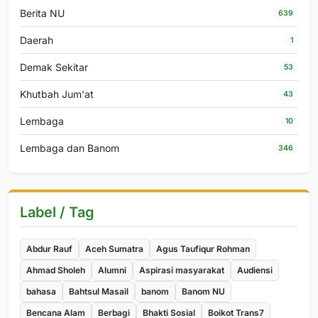
Berita NU
639
Daerah
1
Demak Sekitar
53
Khutbah Jum'at
43
Lembaga
10
Lembaga dan Banom
346
Label / Tag
Abdur Rauf
Aceh Sumatra
Agus Taufiqur Rohman
Ahmad Sholeh
Alumni
Aspirasi masyarakat
Audiensi
bahasa
Bahtsul Masail
banom
Banom NU
Bencana Alam
Berbagi
Bhakti Sosial
Boikot Trans7