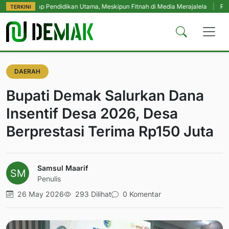
 Tetap Pendidikan Utama, Meskipun Fitnah di Media Merajalela
|
Perkuat Ko
TERKINI
DAERAH
Bupati Demak Salurkan Dana
Insentif Desa 2026, Desa
Berprestasi Terima Rp150 Juta
Samsul Maarif
Penulis
26 May 2026
293 Dilihat
0 Komentar