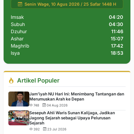
Senin Wage, 10 Agus 2026 / 25 Safar 1448 H
Imsak
04:20
Subuh
04:30
Dzuhur
11:46
Ashar
15:07
Maghrib
17:42
Isya
18:53
Artikel Populer
Jam’iyah NU Hari Ini: Menimbang Tantangan dan
Merumuskan Arah ke Depan
748
04 Aug 2026
Sesepuh Ahli Waris Sunan Kalijaga, Jadikan
Jagong Sejarah sebagai Upaya Pelurusan
Sejarah
392
23 Jul 2026