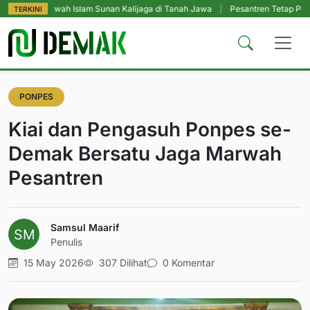
wah Islam Sunan Kalijaga di Tanah Jawa
|
Pesantren Tetap Pendidikan Utam
TERKINI
PONPES
Kiai dan Pengasuh Ponpes se-
Demak Bersatu Jaga Marwah
Pesantren
Samsul Maarif
Penulis
15 May 2026
307 Dilihat
0 Komentar