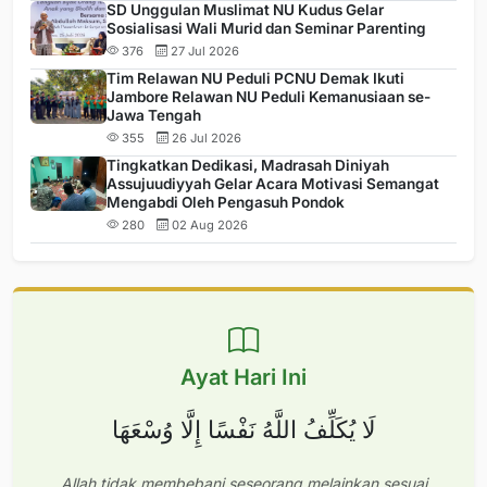
SD Unggulan Muslimat NU Kudus Gelar
Sosialisasi Wali Murid dan Seminar Parenting
376
27 Jul 2026
Tim Relawan NU Peduli PCNU Demak Ikuti
Jambore Relawan NU Peduli Kemanusiaan se-
Jawa Tengah
355
26 Jul 2026
Tingkatkan Dedikasi, Madrasah Diniyah
Assujuudiyyah Gelar Acara Motivasi Semangat
Mengabdi Oleh Pengasuh Pondok
280
02 Aug 2026
Ayat Hari Ini
لَا يُكَلِّفُ اللَّهُ نَفْسًا إِلَّا وُسْعَهَا
Allah tidak membebani seseorang melainkan sesuai