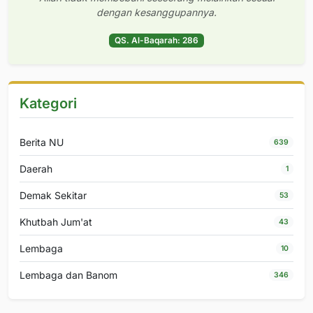
dengan kesanggupannya.
QS. Al-Baqarah: 286
Kategori
Berita NU
639
Daerah
1
Demak Sekitar
53
Khutbah Jum'at
43
Lembaga
10
Lembaga dan Banom
346