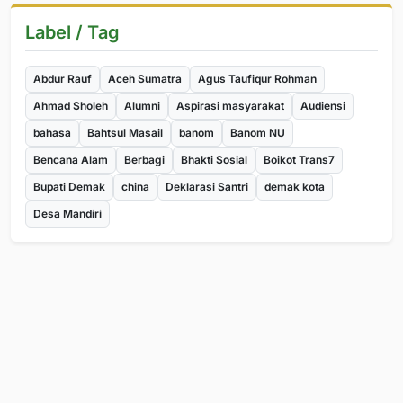
Label / Tag
Abdur Rauf
Aceh Sumatra
Agus Taufiqur Rohman
Ahmad Sholeh
Alumni
Aspirasi masyarakat
Audiensi
bahasa
Bahtsul Masail
banom
Banom NU
Bencana Alam
Berbagi
Bhakti Sosial
Boikot Trans7
Bupati Demak
china
Deklarasi Santri
demak kota
Desa Mandiri