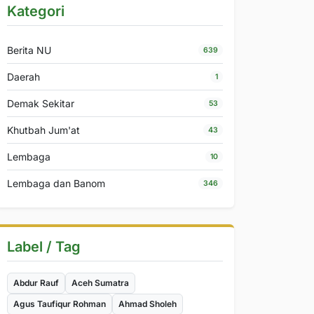
Kategori
Berita NU
639
Daerah
1
Demak Sekitar
53
Khutbah Jum'at
43
Lembaga
10
Lembaga dan Banom
346
Label / Tag
Abdur Rauf
Aceh Sumatra
Agus Taufiqur Rohman
Ahmad Sholeh