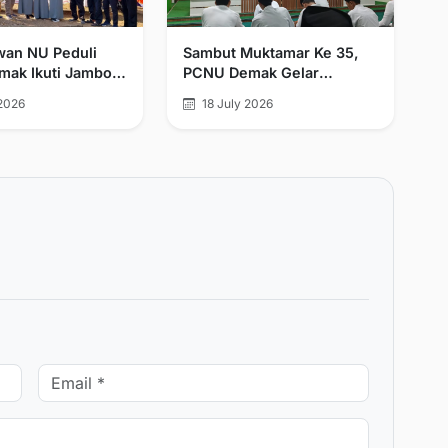
wan NU Peduli
Sambut Muktamar Ke 35,
ak Ikuti Jambore
PCNU Demak Gelar
NU Peduli
Isthigosah Dan Doa
2026
18 July 2026
aan se-Jawa
Bersama