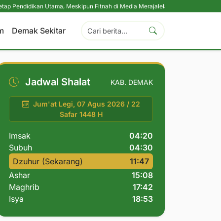
dikan Utama, Meskipun Fitnah di Media Merajalela
|
Perkuat Komitmen Perli
m
Demak Sekitar
Jadwal Shalat
KAB. DEMAK
Jum'at Legi, 07 Agus 2026 / 22
Safar 1448 H
Imsak
04:20
Subuh
04:30
Dzuhur (Sekarang)
11:47
Ashar
15:08
Maghrib
17:42
Isya
18:53