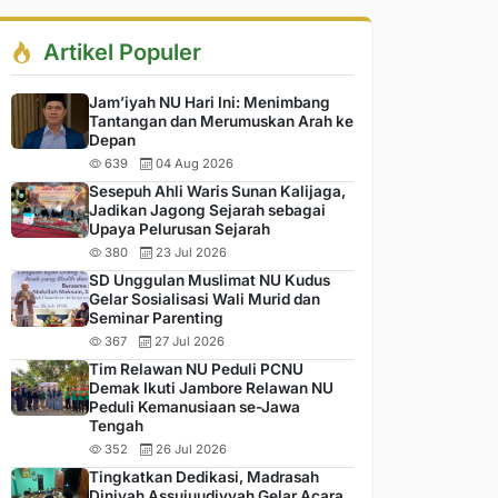
Artikel Populer
Jam’iyah NU Hari Ini: Menimbang
Tantangan dan Merumuskan Arah ke
Depan
639
04 Aug 2026
Sesepuh Ahli Waris Sunan Kalijaga,
Jadikan Jagong Sejarah sebagai
Upaya Pelurusan Sejarah
380
23 Jul 2026
SD Unggulan Muslimat NU Kudus
Gelar Sosialisasi Wali Murid dan
Seminar Parenting
367
27 Jul 2026
Tim Relawan NU Peduli PCNU
Demak Ikuti Jambore Relawan NU
Peduli Kemanusiaan se-Jawa
Tengah
352
26 Jul 2026
Tingkatkan Dedikasi, Madrasah
Diniyah Assujuudiyyah Gelar Acara