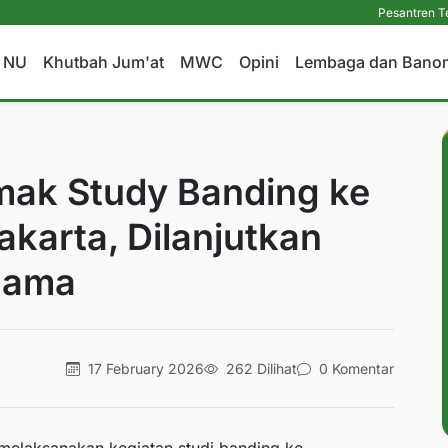
Pesantren Tetap Pendi
a NU
Khutbah Jum'at
MWC
Opini
Lembaga dan Bano
ak Study Banding ke
karta, Dilanjutkan
Ulama
17 February 2026
262 Dilihat
0 Komentar