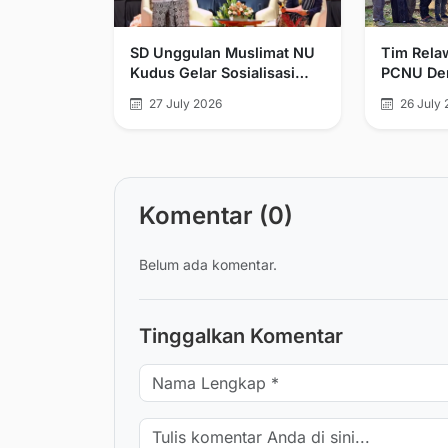
SD Unggulan Muslimat NU
Tim Rela
Kudus Gelar Sosialisasi
PCNU Dem
Wali Murid dan Seminar
Relawan 
27 July 2026
26 July 
Parenting
Kemanusi
Tengah
Komentar (0)
Belum ada komentar.
Tinggalkan Komentar