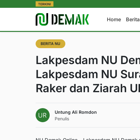
TERKINI
Home
Berit
BERITA NU
Lakpesdam NU Dem
Lakpesdam NU Sura
Raker dan Ziarah 
Untung Ali Romdon
Penulis