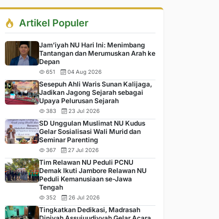
Artikel Populer
Jam’iyah NU Hari Ini: Menimbang
Tantangan dan Merumuskan Arah ke
Depan
651
04 Aug 2026
Sesepuh Ahli Waris Sunan Kalijaga,
Jadikan Jagong Sejarah sebagai
Upaya Pelurusan Sejarah
383
23 Jul 2026
SD Unggulan Muslimat NU Kudus
Gelar Sosialisasi Wali Murid dan
Seminar Parenting
367
27 Jul 2026
Tim Relawan NU Peduli PCNU
Demak Ikuti Jambore Relawan NU
Peduli Kemanusiaan se-Jawa
Tengah
352
26 Jul 2026
Tingkatkan Dedikasi, Madrasah
Diniyah Assujuudiyyah Gelar Acara