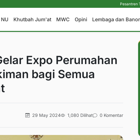
Pesantren Tetap Pendid
a NU
Khutbah Jum'at
MWC
Opini
Lembaga dan Bano
Gelar Expo Perumahan
kiman bagi Semua
t
29 May 2024
1,080 Dilihat
0 Komentar