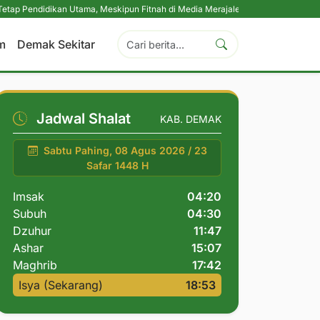
ikan Utama, Meskipun Fitnah di Media Merajalela
|
Perkuat Komitmen Perlin
m
Demak Sekitar
Jadwal Shalat
KAB. DEMAK
Sabtu Pahing, 08 Agus 2026 / 23
Safar 1448 H
Imsak
04:20
Subuh
04:30
Dzuhur
11:47
Ashar
15:07
Maghrib
17:42
Isya (Sekarang)
18:53