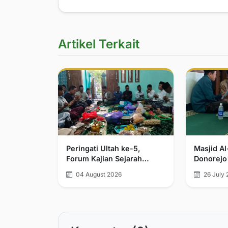
Artikel Terkait
Peringati Ultah ke-5,
Masjid A
Forum Kajian Sejarah
Donorejo
Kerajaan Demak Bintoro
Jamak da
04 August 2026
26 July 
dan Walisongo Tegaskan
Komitmen Pelurusan
Sejarah