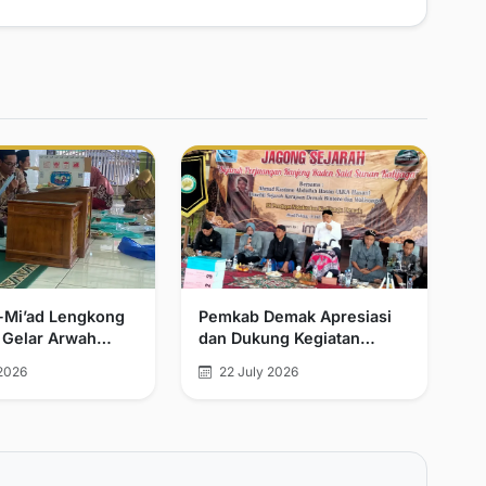
l-Mi’ad Lengkong
Pemkab Demak Apresiasi
 Gelar Arwah
dan Dukung Kegiatan
n Khatmil Qur’an
Jagong Sejarah
2026
22 July 2026