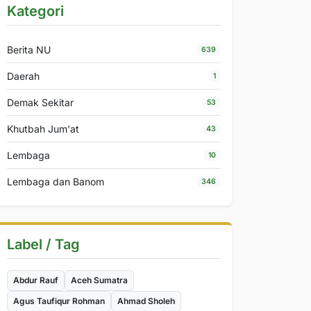
Kategori
Berita NU
639
Daerah
1
Demak Sekitar
53
Khutbah Jum'at
43
Lembaga
10
Lembaga dan Banom
346
Label / Tag
Abdur Rauf
Aceh Sumatra
Agus Taufiqur Rohman
Ahmad Sholeh