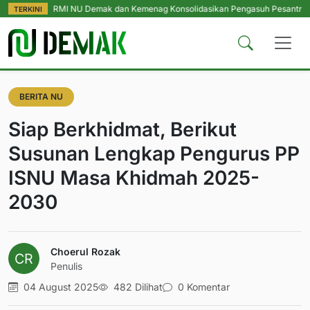
, RMI NU Demak dan Kemenag Konsolidasikan Pengasuh Pesantren Se-Kabupate
TERKINI
BERITA NU
Siap Berkhidmat, Berikut
Susunan Lengkap Pengurus PP
ISNU Masa Khidmah 2025-
2030
Choerul Rozak
Penulis
04 August 2025
482 Dilihat
0 Komentar