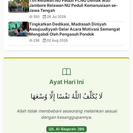
Tim Relawan NU Peduli PCNU Demak Ikuti
Jambore Relawan NU Peduli Kemanusiaan se-
Jawa Tengah
350
26 Jul 2026
Tingkatkan Dedikasi, Madrasah Diniyah
Assujuudiyyah Gelar Acara Motivasi Semangat
Mengabdi Oleh Pengasuh Pondok
236
02 Aug 2026
Ayat Hari Ini
لَا يُكَلِّفُ اللَّهُ نَفْسًا إِلَّا وُسْعَهَا
Allah tidak membebani seseorang melainkan sesuai
dengan kesanggupannya.
QS. Al-Baqarah: 286