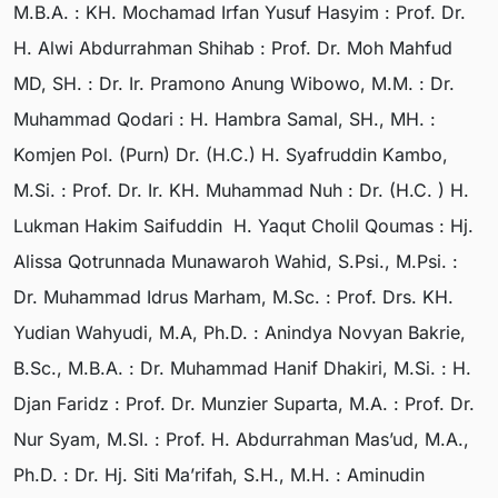
M.B.A. : KH. Mochamad Irfan Yusuf Hasyim : Prof. Dr.
H. Alwi Abdurrahman Shihab : Prof. Dr. Moh Mahfud
MD, SH. : Dr. Ir. Pramono Anung Wibowo, M.M. : Dr.
Muhammad Qodari : H. Hambra Samal, SH., MH. :
Komjen Pol. (Purn) Dr. (H.C.) H. Syafruddin Kambo,
M.Si. : Prof. Dr. Ir. KH. Muhammad Nuh : Dr. (H.C. ) H.
Lukman Hakim Saifuddin H. Yaqut Cholil Qoumas : Hj.
Alissa Qotrunnada Munawaroh Wahid, S.Psi., M.Psi. :
Dr. Muhammad Idrus Marham, M.Sc. : Prof. Drs. KH.
Yudian Wahyudi, M.A, Ph.D. : Anindya Novyan Bakrie,
B.Sc., M.B.A. : Dr. Muhammad Hanif Dhakiri, M.Si. : H.
Djan Faridz : Prof. Dr. Munzier Suparta, M.A. : Prof. Dr.
Nur Syam, M.SI. : Prof. H. Abdurrahman Mas’ud, M.A.,
Ph.D. : Dr. Hj. Siti Ma’rifah, S.H., M.H. : Aminudin