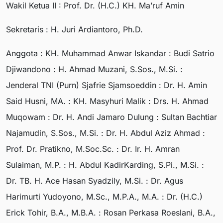
Wakil Ketua II : Prof. Dr. (H.C.) KH. Ma’ruf Amin
Sekretaris : H. Juri Ardiantoro, Ph.D.
Anggota : KH. Muhammad Anwar Iskandar : Budi Satrio
Djiwandono : H. Ahmad Muzani, S.Sos., M.Si. :
Jenderal TNI (Purn) Sjafrie Sjamsoeddin : Dr. H. Amin
Said Husni, MA. : KH. Masyhuri Malik : Drs. H. Ahmad
Muqowam : Dr. H. Andi Jamaro Dulung : Sultan Bachtiar
Najamudin, S.Sos., M.Si. : Dr. H. Abdul Aziz Ahmad :
Prof. Dr. Pratikno, M.Soc.Sc. : Dr. Ir. H. Amran
Sulaiman, M.P. : H. Abdul KadirKarding, S.Pi., M.Si. :
Dr. TB. H. Ace Hasan Syadzily, M.Si. : Dr. Agus
Harimurti Yudoyono, M.Sc., M.P.A., M.A. : Dr. (H.C.)
Erick Tohir, B.A., M.B.A. : Rosan Perkasa Roeslani, B.A.,