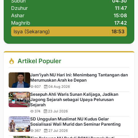
Subuh
04:30
Dzuhur
11:47
Ashar
15:08
Maghrib
17:42
Isya (Sekarang)
18:53
Artikel Populer
Jam’iyah NU Hari Ini: Menimbang Tantangan dan
Merumuskan Arah ke Depan
607
04 Aug 2026
Sesepuh Ahli Waris Sunan Kalijaga, Jadikan
Jagong Sejarah sebagai Upaya Pelurusan
Sejarah
374
23 Jul 2026
SD Unggulan Muslimat NU Kudus Gelar
Sosialisasi Wali Murid dan Seminar Parenting
367
27 Jul 2026