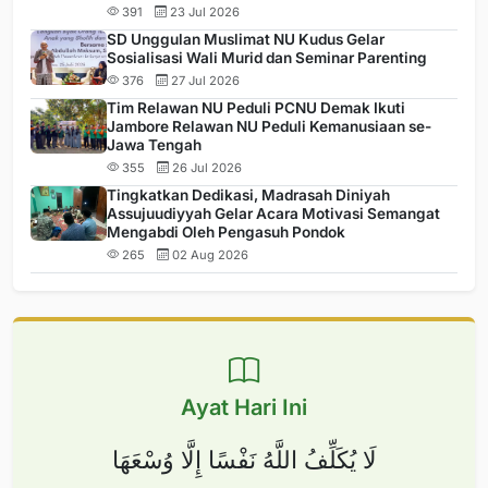
391
23 Jul 2026
SD Unggulan Muslimat NU Kudus Gelar
Sosialisasi Wali Murid dan Seminar Parenting
376
27 Jul 2026
Tim Relawan NU Peduli PCNU Demak Ikuti
Jambore Relawan NU Peduli Kemanusiaan se-
Jawa Tengah
355
26 Jul 2026
Tingkatkan Dedikasi, Madrasah Diniyah
Assujuudiyyah Gelar Acara Motivasi Semangat
Mengabdi Oleh Pengasuh Pondok
265
02 Aug 2026
Ayat Hari Ini
لَا يُكَلِّفُ اللَّهُ نَفْسًا إِلَّا وُسْعَهَا