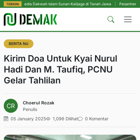
 Media Dakwah Islam Sunan Kalijaga di Tanah Jawa
|
Pesantren Tetap Pendi
TERKINI
BERITA NU
Kirim Doa Untuk Kyai Nurul
Hadi Dan M. Taufiq, PCNU
Gelar Tahlilan
Choerul Rozak
Penulis
05 January 2025
1,096 Dilihat
0 Komentar