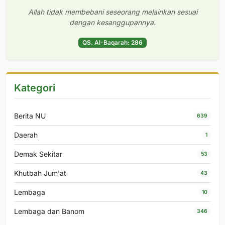
Allah tidak membebani seseorang melainkan sesuai
dengan kesanggupannya.
QS. Al-Baqarah: 286
Kategori
Berita NU
639
Daerah
1
Demak Sekitar
53
Khutbah Jum'at
43
Lembaga
10
Lembaga dan Banom
346