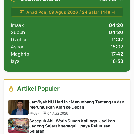
Ahad Pon, 09 Agus 2026 / 24 Safar 1448 H
Imsak
04:20
Subuh
04:30
Dzuhur
11:47
Ashar
15:07
Maghrib
17:42
Isya
18:53
Artikel Populer
Jam’iyah NU Hari Ini: Menimbang Tantangan dan
Merumuskan Arah ke Depan
684
04 Aug 2026
Sesepuh Ahli Waris Sunan Kalijaga, Jadikan
Jagong Sejarah sebagai Upaya Pelurusan
Sejarah