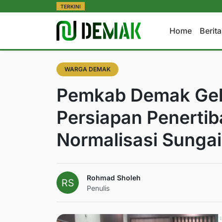
TERKINI
Home
Berit
WARGA DEMAK
Pemkab Demak Gela
Persiapan Penertib
Normalisasi Sunga
Rohmad Sholeh
Penulis