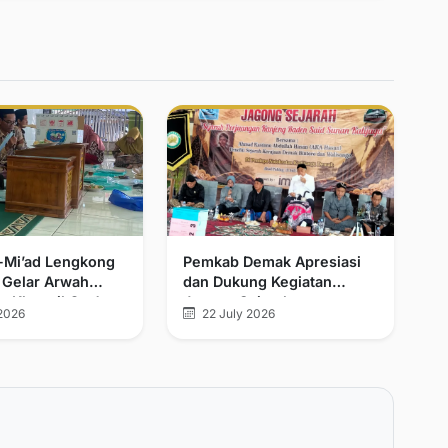
l-Mi’ad Lengkong
Pemkab Demak Apresiasi
 Gelar Arwah
dan Dukung Kegiatan
n Khatmil Qur’an
Jagong Sejarah
2026
22 July 2026