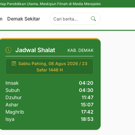
an Utama, Meskipun Fitnah di Media Merajalela
|
Perkuat Komitmen Perlindu
m
Demak Sekitar
Jadwal Shalat
KAB. DEMAK
Sabtu Pahing, 08 Agus 2026 / 23
Safar 1448 H
Imsak
04:20
Subuh
04:30
Dzuhur
11:47
Ashar
15:07
Maghrib
17:42
Isya
18:53