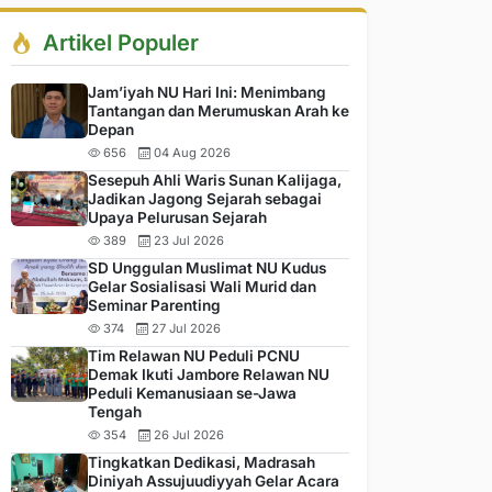
Artikel Populer
Jam’iyah NU Hari Ini: Menimbang
Tantangan dan Merumuskan Arah ke
Depan
656
04 Aug 2026
Sesepuh Ahli Waris Sunan Kalijaga,
Jadikan Jagong Sejarah sebagai
Upaya Pelurusan Sejarah
389
23 Jul 2026
SD Unggulan Muslimat NU Kudus
Gelar Sosialisasi Wali Murid dan
Seminar Parenting
374
27 Jul 2026
Tim Relawan NU Peduli PCNU
Demak Ikuti Jambore Relawan NU
Peduli Kemanusiaan se-Jawa
Tengah
354
26 Jul 2026
Tingkatkan Dedikasi, Madrasah
Diniyah Assujuudiyyah Gelar Acara