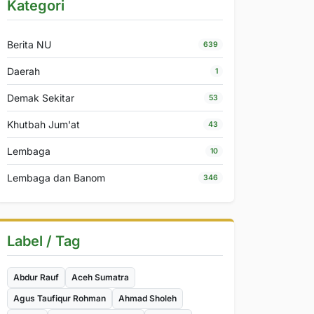
Kategori
Berita NU
639
Daerah
1
Demak Sekitar
53
Khutbah Jum'at
43
Lembaga
10
Lembaga dan Banom
346
Label / Tag
Abdur Rauf
Aceh Sumatra
Agus Taufiqur Rohman
Ahmad Sholeh