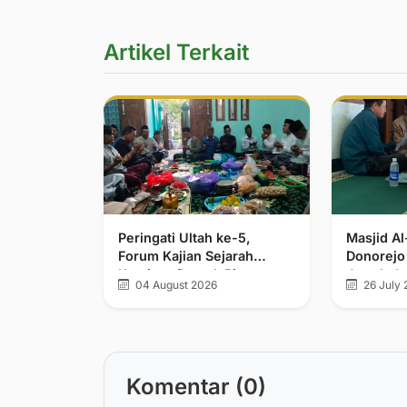
Artikel Terkait
Peringati Ultah ke-5,
Masjid A
Forum Kajian Sejarah
Donorejo
Kerajaan Demak Bintoro
Jamak da
04 August 2026
26 July 
dan Walisongo Tegaskan
Komitmen Pelurusan
Sejarah
Komentar (0)