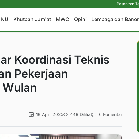
Pesantren Tetap Pendidik
a NU
Khutbah Jum'at
MWC
Opini
Lembaga dan Bano
r Koordinasi Teknis
an Pekerjaan
i Wulan
18 April 2025
449 Dilihat
0 Komentar