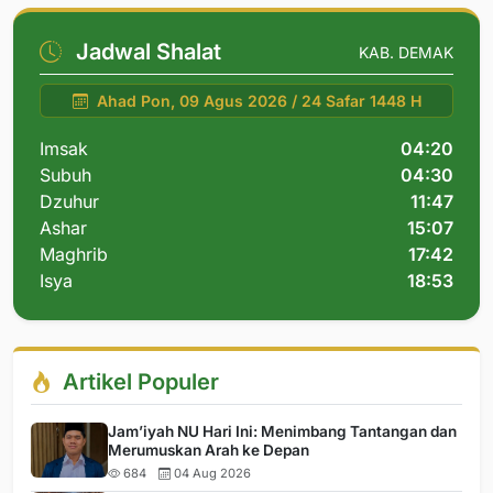
Jadwal Shalat
KAB. DEMAK
Ahad Pon, 09 Agus 2026 / 24 Safar 1448 H
Imsak
04:20
Subuh
04:30
Dzuhur
11:47
Ashar
15:07
Maghrib
17:42
Isya
18:53
Artikel Populer
Jam’iyah NU Hari Ini: Menimbang Tantangan dan
Merumuskan Arah ke Depan
684
04 Aug 2026