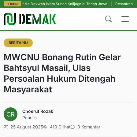
Media Dakwah Islam Sunan Kalijaga di Tanah Jawa
|
Pesantren Tetap Pendid
TERKINI
BERITA NU
MWCNU Bonang Rutin Gelar
Bahtsyul Masail, Ulas
Persoalan Hukum Ditengah
Masyarakat
Choerul Rozak
Penulis
25 August 2025
410 Dilihat
0 Komentar