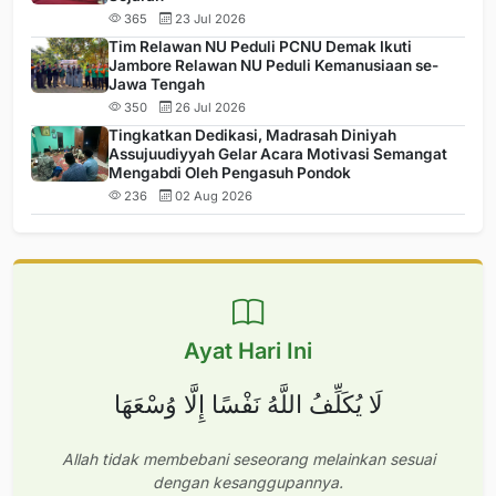
365
23 Jul 2026
Tim Relawan NU Peduli PCNU Demak Ikuti
Jambore Relawan NU Peduli Kemanusiaan se-
Jawa Tengah
350
26 Jul 2026
Tingkatkan Dedikasi, Madrasah Diniyah
Assujuudiyyah Gelar Acara Motivasi Semangat
Mengabdi Oleh Pengasuh Pondok
236
02 Aug 2026
Ayat Hari Ini
لَا يُكَلِّفُ اللَّهُ نَفْسًا إِلَّا وُسْعَهَا
Allah tidak membebani seseorang melainkan sesuai
dengan kesanggupannya.