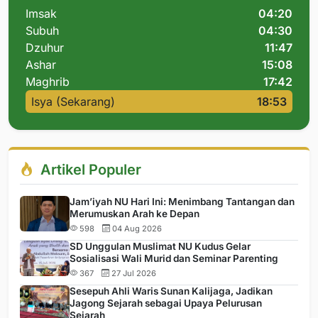
Imsak
04:20
Subuh
04:30
Dzuhur
11:47
Ashar
15:08
Maghrib
17:42
Isya (Sekarang)
18:53
Artikel Populer
Jam’iyah NU Hari Ini: Menimbang Tantangan dan
Merumuskan Arah ke Depan
598
04 Aug 2026
SD Unggulan Muslimat NU Kudus Gelar
Sosialisasi Wali Murid dan Seminar Parenting
367
27 Jul 2026
Sesepuh Ahli Waris Sunan Kalijaga, Jadikan
Jagong Sejarah sebagai Upaya Pelurusan
Sejarah