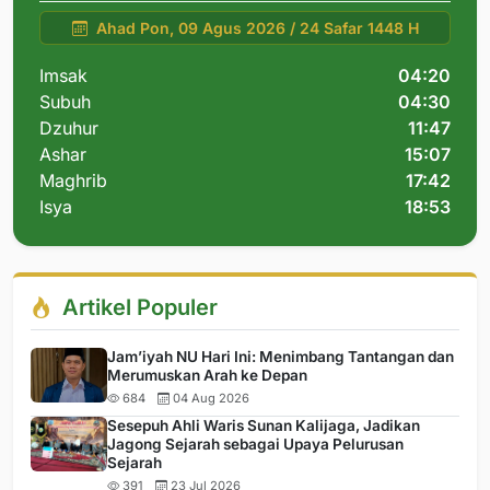
Ahad Pon, 09 Agus 2026 / 24 Safar 1448 H
Imsak
04:20
Subuh
04:30
Dzuhur
11:47
Ashar
15:07
Maghrib
17:42
Isya
18:53
Artikel Populer
Jam’iyah NU Hari Ini: Menimbang Tantangan dan
Merumuskan Arah ke Depan
684
04 Aug 2026
Sesepuh Ahli Waris Sunan Kalijaga, Jadikan
Jagong Sejarah sebagai Upaya Pelurusan
Sejarah
391
23 Jul 2026