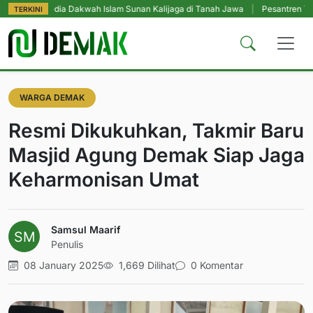
dia Dakwah Islam Sunan Kalijaga di Tanah Jawa
|
Pesantren Tetap Pendidi
TERKINI
WARGA DEMAK
Resmi Dikukuhkan, Takmir Baru
Masjid Agung Demak Siap Jaga
Keharmonisan Umat
Samsul Maarif
Penulis
08 January 2025
1,669 Dilihat
0 Komentar