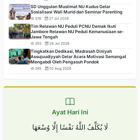
SD Unggulan Muslimat NU Kudus Gelar
Sosialisasi Wali Murid dan Seminar Parenting
376
27 Jul 2026
Tim Relawan NU Peduli PCNU Demak Ikuti
Jambore Relawan NU Peduli Kemanusiaan se-
Jawa Tengah
355
26 Jul 2026
Tingkatkan Dedikasi, Madrasah Diniyah
Assujuudiyyah Gelar Acara Motivasi Semangat
Mengabdi Oleh Pengasuh Pondok
265
02 Aug 2026
Ayat Hari Ini
لَا يُكَلِّفُ اللَّهُ نَفْسًا إِلَّا وُسْعَهَا