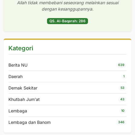
Allah tidak membebani seseorang melainkan sesuai
dengan kesanggupannya.
QS. Al-Baqarah: 286
Kategori
Berita NU
639
Daerah
1
Demak Sekitar
53
Khutbah Jum'at
43
Lembaga
10
Lembaga dan Banom
346