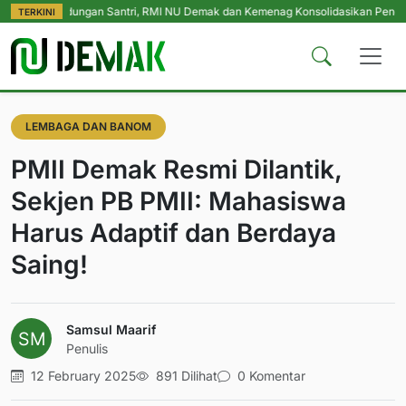
indungan Santri, RMI NU Demak dan Kemenag Konsolidasikan Pengasuh Pesan
TERKINI
LEMBAGA DAN BANOM
PMII Demak Resmi Dilantik,
Sekjen PB PMII: Mahasiswa
Harus Adaptif dan Berdaya
Saing!
Samsul Maarif
Penulis
12 February 2025
891 Dilihat
0 Komentar