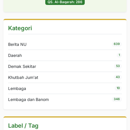
QS. Al-Baqarah: 286
Kategori
Berita NU
639
Daerah
1
Demak Sekitar
53
Khutbah Jum'at
43
Lembaga
10
Lembaga dan Banom
346
Label / Tag