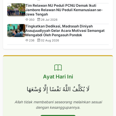
Tim Relawan NU Peduli PCNU Demak Ikuti
Jambore Relawan NU Peduli Kemanusiaan se-
Jawa Tengah
350
26 Jul 2026
Tingkatkan Dedikasi, Madrasah Diniyah
Assujuudiyyah Gelar Acara Motivasi Semangat
Mengabdi Oleh Pengasuh Pondok
236
02 Aug 2026
Ayat Hari Ini
لَا يُكَلِّفُ اللَّهُ نَفْسًا إِلَّا وُسْعَهَا
Allah tidak membebani seseorang melainkan sesuai
dengan kesanggupannya.