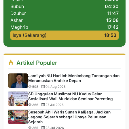
Subuh
04:30
Dzuhur
11:47
Ashar
15:08
Maghrib
17:42
Isya (Sekarang)
18:53
Artikel Populer
Jam’iyah NU Hari Ini: Menimbang Tantangan dan
Merumuskan Arah ke Depan
598
04 Aug 2026
SD Unggulan Muslimat NU Kudus Gelar
Sosialisasi Wali Murid dan Seminar Parenting
366
27 Jul 2026
Sesepuh Ahli Waris Sunan Kalijaga, Jadikan
Jagong Sejarah sebagai Upaya Pelurusan
Sejarah
365
23 Jul 2026