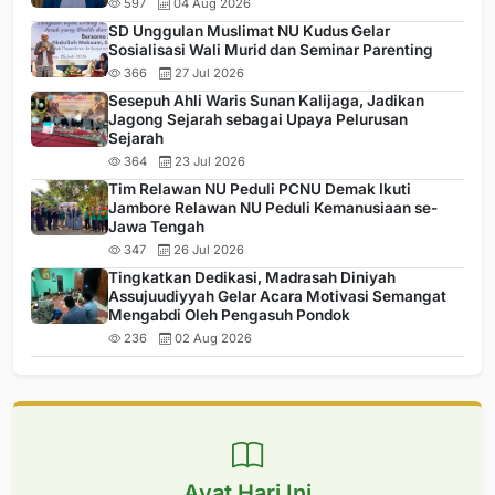
597
04 Aug 2026
SD Unggulan Muslimat NU Kudus Gelar
Sosialisasi Wali Murid dan Seminar Parenting
366
27 Jul 2026
Sesepuh Ahli Waris Sunan Kalijaga, Jadikan
Jagong Sejarah sebagai Upaya Pelurusan
Sejarah
364
23 Jul 2026
Tim Relawan NU Peduli PCNU Demak Ikuti
Jambore Relawan NU Peduli Kemanusiaan se-
Jawa Tengah
347
26 Jul 2026
Tingkatkan Dedikasi, Madrasah Diniyah
Assujuudiyyah Gelar Acara Motivasi Semangat
Mengabdi Oleh Pengasuh Pondok
236
02 Aug 2026
Ayat Hari Ini