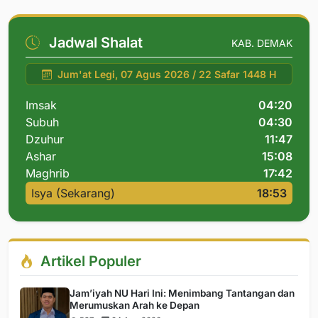
Jadwal Shalat
KAB. DEMAK
Jum'at Legi, 07 Agus 2026 / 22 Safar 1448 H
Imsak
04:20
Subuh
04:30
Dzuhur
11:47
Ashar
15:08
Maghrib
17:42
Isya (Sekarang)
18:53
Artikel Populer
Jam’iyah NU Hari Ini: Menimbang Tantangan dan
Merumuskan Arah ke Depan