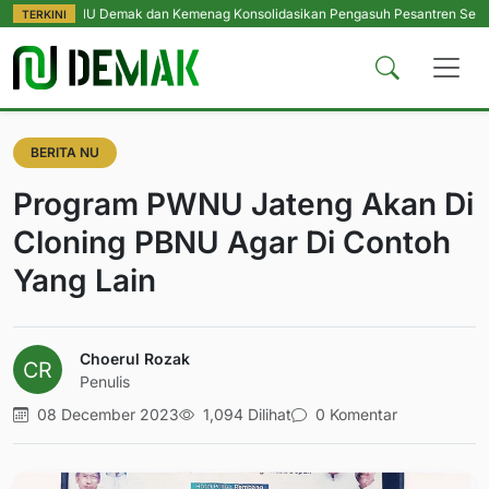
RMI NU Demak dan Kemenag Konsolidasikan Pengasuh Pesantren Se-Kabupaten
TERKINI
BERITA NU
Program PWNU Jateng Akan Di
Cloning PBNU Agar Di Contoh
Yang Lain
Choerul Rozak
Penulis
08 December 2023
1,094 Dilihat
0 Komentar