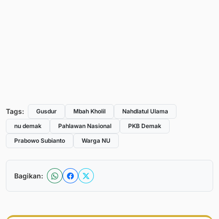
Tags:
Gusdur
Mbah Kholil
Nahdlatul Ulama
nu demak
Pahlawan Nasional
PKB Demak
Prabowo Subianto
Warga NU
Bagikan: