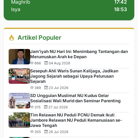
Maghrib
17:42
Isya
18:53
Artikel Populer
Jam’iyah NU Hari Ini: Menimbang Tantangan dan
Merumuskan Arah ke Depan
666
04 Aug 2026
Sesepuh Ahli Waris Sunan Kalijaga, Jadikan
Jagong Sejarah sebagai Upaya Pelurusan
Sejarah
389
23 Jul 2026
SD Unggulan Muslimat NU Kudus Gelar
Sosialisasi Wali Murid dan Seminar Parenting
375
27 Jul 2026
Tim Relawan NU Peduli PCNU Demak Ikuti
Jambore Relawan NU Peduli Kemanusiaan se-
Jawa Tengah
355
26 Jul 2026