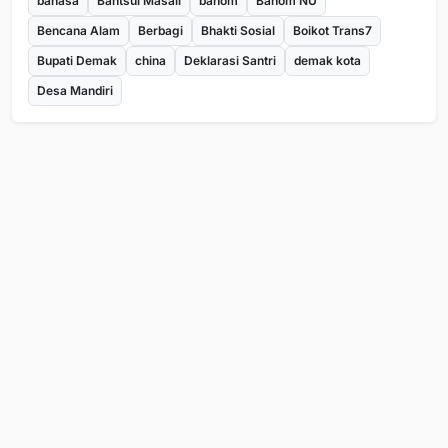
bahasa
Bahtsul Masail
banom
Banom NU
Bencana Alam
Berbagi
Bhakti Sosial
Boikot Trans7
Bupati Demak
china
Deklarasi Santri
demak kota
Desa Mandiri