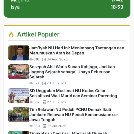
Isya
18:53
Artikel Populer
Jam’iyah NU Hari Ini: Menimbang Tantangan dan
Merumuskan Arah ke Depan
616
04 Aug 2026
Sesepuh Ahli Waris Sunan Kalijaga, Jadikan
Jagong Sejarah sebagai Upaya Pelurusan
Sejarah
377
23 Jul 2026
SD Unggulan Muslimat NU Kudus Gelar
Sosialisasi Wali Murid dan Seminar Parenting
367
27 Jul 2026
Tim Relawan NU Peduli PCNU Demak Ikuti
Jambore Relawan NU Peduli Kemanusiaan se-
Jawa Tengah
350
26 Jul 2026
Tingkatkan Dedikasi, Madrasah Diniyah