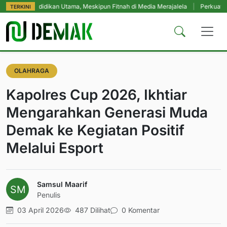
ndidikan Utama, Meskipun Fitnah di Media Merajalela
|
Perkuat Komitmen Pe
TERKINI
OLAHRAGA
Kapolres Cup 2026, Ikhtiar
Mengarahkan Generasi Muda
Demak ke Kegiatan Positif
Melalui Esport
Samsul Maarif
Penulis
03 April 2026
487 Dilihat
0 Komentar