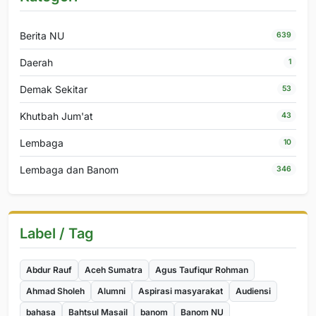
Berita NU
639
Daerah
1
Demak Sekitar
53
Khutbah Jum'at
43
Lembaga
10
Lembaga dan Banom
346
Label / Tag
Abdur Rauf
Aceh Sumatra
Agus Taufiqur Rohman
Ahmad Sholeh
Alumni
Aspirasi masyarakat
Audiensi
bahasa
Bahtsul Masail
banom
Banom NU