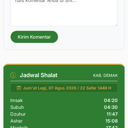
Kirim Komentar
Jadwal Shalat
KAB. DEMAK
Jum'at Legi, 07 Agus 2026 / 22 Safar 1448 H
Imsak
04:20
Subuh
04:30
Dzuhur
11:47
Ashar
15:08
Maghrib
17:42