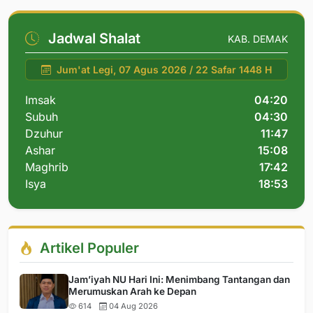
Jadwal Shalat
KAB. DEMAK
Jum'at Legi, 07 Agus 2026 / 22 Safar 1448 H
Imsak
04:20
Subuh
04:30
Dzuhur
11:47
Ashar
15:08
Maghrib
17:42
Isya
18:53
Artikel Populer
Jam’iyah NU Hari Ini: Menimbang Tantangan dan
Merumuskan Arah ke Depan
614
04 Aug 2026