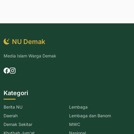
NU Demak
Media Islam Warga Demak
Kategori
Berita NU
Lembaga
Daerah
Lembaga dan Banom
Demak Sekitar
MWC
Khutbah Jum'at
Nasional