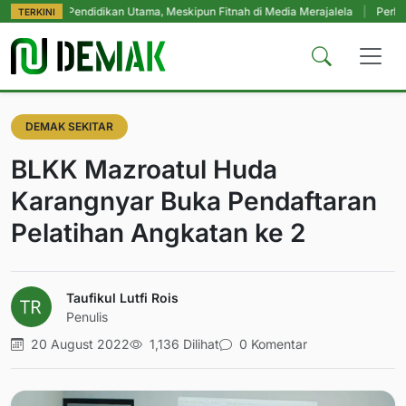
ap Pendidikan Utama, Meskipun Fitnah di Media Merajalela
|
Perkuat Komitme
TERKINI
DEMAK SEKITAR
BLKK Mazroatul Huda
Karangnyar Buka Pendaftaran
Pelatihan Angkatan ke 2
Taufikul Lutfi Rois
Penulis
20 August 2022
1,136 Dilihat
0 Komentar