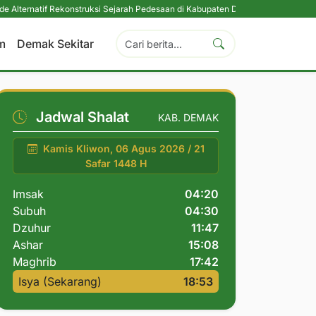
ekonstruksi Sejarah Pedesaan di Kabupaten Demak
|
Peringati Ultah ke-5, F
m
Demak Sekitar
Jadwal Shalat
KAB. DEMAK
Kamis Kliwon, 06 Agus 2026 / 21
Safar 1448 H
Imsak
04:20
Subuh
04:30
Dzuhur
11:47
Ashar
15:08
Maghrib
17:42
Isya (Sekarang)
18:53