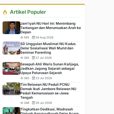
Artikel Populer
Jam’iyah NU Hari Ini: Menimbang
Tantangan dan Merumuskan Arah ke
Depan
565
04 Aug 2026
SD Unggulan Muslimat NU Kudus
Gelar Sosialisasi Wali Murid dan
Seminar Parenting
365
27 Jul 2026
Sesepuh Ahli Waris Sunan Kalijaga,
Jadikan Jagong Sejarah sebagai
Upaya Pelurusan Sejarah
360
23 Jul 2026
Tim Relawan NU Peduli PCNU
Demak Ikuti Jambore Relawan NU
Peduli Kemanusiaan se-Jawa
Tengah
346
26 Jul 2026
Tingkatkan Dedikasi, Madrasah
Diniyah Assujuudiyyah Gelar Acara