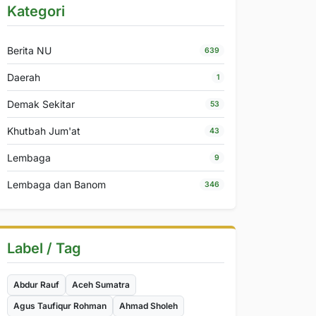
Kategori
Berita NU
639
Daerah
1
Demak Sekitar
53
Khutbah Jum'at
43
Lembaga
9
Lembaga dan Banom
346
Label / Tag
Abdur Rauf
Aceh Sumatra
Agus Taufiqur Rohman
Ahmad Sholeh