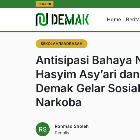
TERKINI
Home
Berit
SEKOLAH/MADRASAH
Antisipasi Bahaya
Hasyim Asy’ari da
Demak Gelar Sosia
Narkoba
Rohmad Sholeh
Penulis