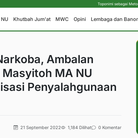
Toponimi sebagai Metode Alternatif R
a NU
Khutbah Jum'at
MWC
Opini
Lembaga dan Bano
 Narkoba, Ambalan
n Masyitoh MA NU
lisasi Penyalahgunaan
21 September 2022
1,184 Dilihat
0 Komentar