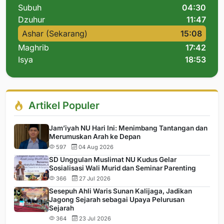
Subuh
04:30
Dzuhur
11:47
Ashar (Sekarang)
15:08
Maghrib
17:42
Isya
18:53
Artikel Populer
Jam’iyah NU Hari Ini: Menimbang Tantangan dan
Merumuskan Arah ke Depan
597
04 Aug 2026
SD Unggulan Muslimat NU Kudus Gelar
Sosialisasi Wali Murid dan Seminar Parenting
366
27 Jul 2026
Sesepuh Ahli Waris Sunan Kalijaga, Jadikan
Jagong Sejarah sebagai Upaya Pelurusan
Sejarah
364
23 Jul 2026