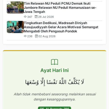
Tim Relawan NU Peduli PCNU Demak Ikuti
Jambore Relawan NU Peduli Kemanusiaan se-
Jawa Tengah
347
26 Jul 2026
Tingkatkan Dedikasi, Madrasah Diniyah
Assujuudiyyah Gelar Acara Motivasi Semangat
Mengabdi Oleh Pengasuh Pondok
236
02 Aug 2026
Ayat Hari Ini
لَا يُكَلِّفُ اللَّهُ نَفْسًا إِلَّا وُسْعَهَا
Allah tidak membebani seseorang melainkan sesuai
dengan kesanggupannya.
QS. Al-Baqarah: 286