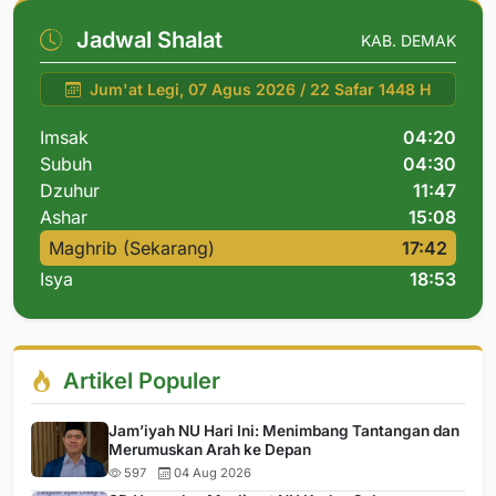
Jadwal Shalat
KAB. DEMAK
Jum'at Legi, 07 Agus 2026 / 22 Safar 1448 H
Imsak
04:20
Subuh
04:30
Dzuhur
11:47
Ashar
15:08
Maghrib (Sekarang)
17:42
Isya
18:53
Artikel Populer
Jam’iyah NU Hari Ini: Menimbang Tantangan dan
Merumuskan Arah ke Depan
597
04 Aug 2026