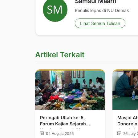
Samsul Maarif
Penulis lepas di NU Demak
Lihat Semua Tulisan
Artikel Terkait
Peringati Ultah ke-5,
Masjid A
Forum Kajian Sejarah
Donorejo
Kerajaan Demak Bintoro
Jamak da
04 August 2026
26 July 
dan Walisongo Tegaskan