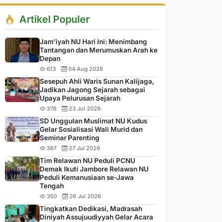
Artikel Populer
Jam’iyah NU Hari Ini: Menimbang
Tantangan dan Merumuskan Arah ke
Depan
613
04 Aug 2026
Sesepuh Ahli Waris Sunan Kalijaga,
Jadikan Jagong Sejarah sebagai
Upaya Pelurusan Sejarah
376
23 Jul 2026
SD Unggulan Muslimat NU Kudus
Gelar Sosialisasi Wali Murid dan
Seminar Parenting
367
27 Jul 2026
Tim Relawan NU Peduli PCNU
Demak Ikuti Jambore Relawan NU
Peduli Kemanusiaan se-Jawa
Tengah
350
26 Jul 2026
Tingkatkan Dedikasi, Madrasah
Diniyah Assujuudiyyah Gelar Acara