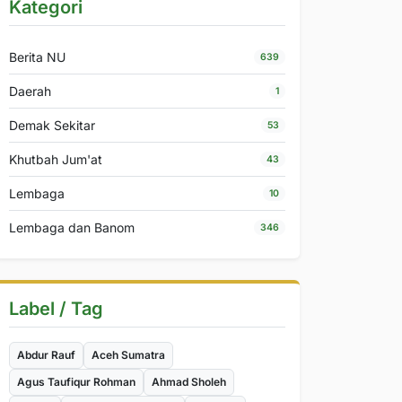
Kategori
Berita NU
639
Daerah
1
Demak Sekitar
53
Khutbah Jum'at
43
Lembaga
10
Lembaga dan Banom
346
Label / Tag
Abdur Rauf
Aceh Sumatra
Agus Taufiqur Rohman
Ahmad Sholeh