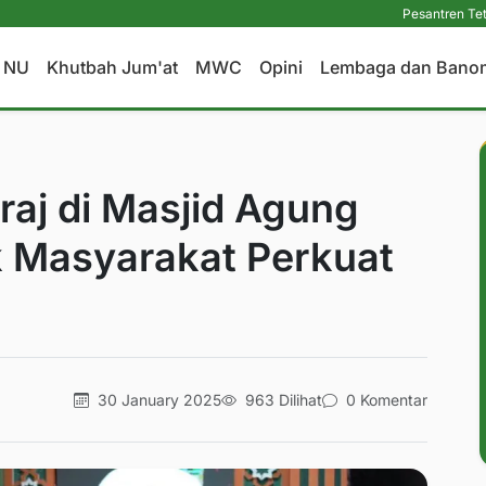
Pesantren Tetap Pendid
a NU
Khutbah Jum'at
MWC
Opini
Lembaga dan Bano
’raj di Masjid Agung
k Masyarakat Perkuat
30 January 2025
963 Dilihat
0 Komentar