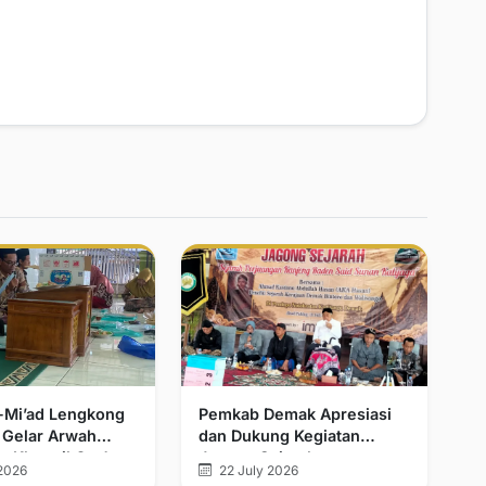
l-Mi’ad Lengkong
Pemkab Demak Apresiasi
 Gelar Arwah
dan Dukung Kegiatan
n Khatmil Qur’an
Jagong Sejarah
2026
22 July 2026