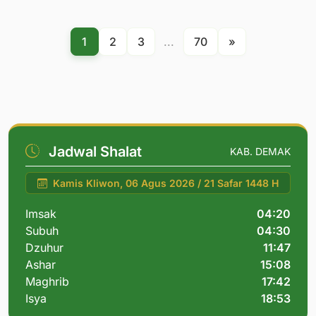
1
2
3
...
70
»
Jadwal Shalat
KAB. DEMAK
Kamis Kliwon, 06 Agus 2026 / 21 Safar 1448 H
Imsak
04:20
Subuh
04:30
Dzuhur
11:47
Ashar
15:08
Maghrib
17:42
Isya
18:53