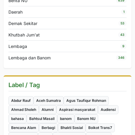
Berita NU
639
Daerah
1
Demak Sekitar
53
Khutbah Jum'at
43
Lembaga
9
Lembaga dan Banom
346
Label / Tag
Abdur Rauf
Aceh Sumatra
Agus Taufiqur Rohman
Ahmad Sholeh
Alumni
Aspirasi masyarakat
Audiensi
bahasa
Bahtsul Masail
banom
Banom NU
Bencana Alam
Berbagi
Bhakti Sosial
Boikot Trans7