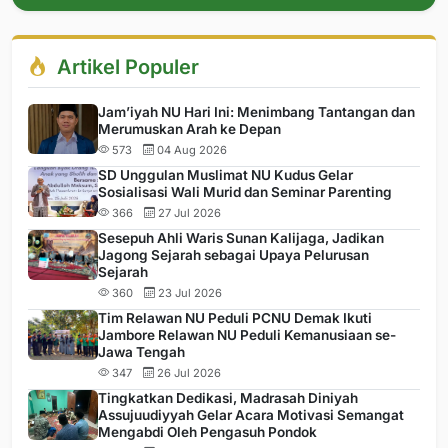
Artikel Populer
Jam’iyah NU Hari Ini: Menimbang Tantangan dan
Merumuskan Arah ke Depan
573
04 Aug 2026
SD Unggulan Muslimat NU Kudus Gelar
Sosialisasi Wali Murid dan Seminar Parenting
366
27 Jul 2026
Sesepuh Ahli Waris Sunan Kalijaga, Jadikan
Jagong Sejarah sebagai Upaya Pelurusan
Sejarah
360
23 Jul 2026
Tim Relawan NU Peduli PCNU Demak Ikuti
Jambore Relawan NU Peduli Kemanusiaan se-
Jawa Tengah
347
26 Jul 2026
Tingkatkan Dedikasi, Madrasah Diniyah
Assujuudiyyah Gelar Acara Motivasi Semangat
Mengabdi Oleh Pengasuh Pondok