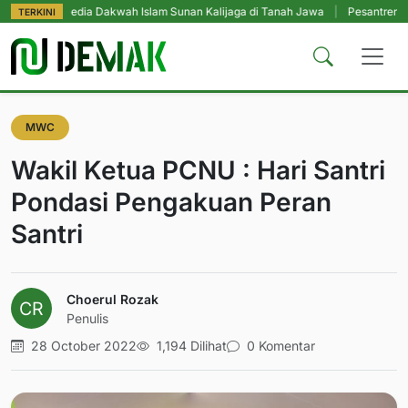
Media Dakwah Islam Sunan Kalijaga di Tanah Jawa
|
Pesantren Tetap Pendi
TERKINI
MWC
Wakil Ketua PCNU : Hari Santri
Pondasi Pengakuan Peran
Santri
Choerul Rozak
Penulis
28 October 2022
1,194 Dilihat
0 Komentar