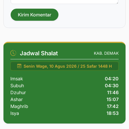
Kirim Komentar
Jadwal Shalat
KAB. DEMAK
Senin Wage, 10 Agus 2026 / 25 Safar 1448 H
Imsak
04:20
Subuh
04:30
Dzuhur
11:46
Ashar
15:07
Maghrib
17:42
Isya
18:53