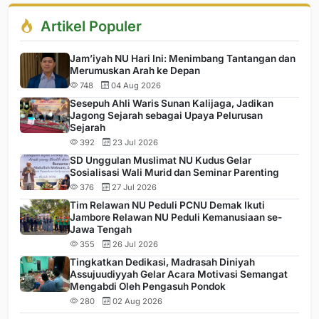
Artikel Populer
Jam’iyah NU Hari Ini: Menimbang Tantangan dan
Merumuskan Arah ke Depan
748
04 Aug 2026
Sesepuh Ahli Waris Sunan Kalijaga, Jadikan
Jagong Sejarah sebagai Upaya Pelurusan
Sejarah
392
23 Jul 2026
SD Unggulan Muslimat NU Kudus Gelar
Sosialisasi Wali Murid dan Seminar Parenting
376
27 Jul 2026
Tim Relawan NU Peduli PCNU Demak Ikuti
Jambore Relawan NU Peduli Kemanusiaan se-
Jawa Tengah
355
26 Jul 2026
Tingkatkan Dedikasi, Madrasah Diniyah
Assujuudiyyah Gelar Acara Motivasi Semangat
Mengabdi Oleh Pengasuh Pondok
280
02 Aug 2026