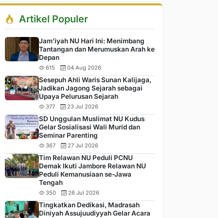
Artikel Populer
Jam’iyah NU Hari Ini: Menimbang
Tantangan dan Merumuskan Arah ke
Depan
615
04 Aug 2026
Sesepuh Ahli Waris Sunan Kalijaga,
Jadikan Jagong Sejarah sebagai
Upaya Pelurusan Sejarah
377
23 Jul 2026
SD Unggulan Muslimat NU Kudus
Gelar Sosialisasi Wali Murid dan
Seminar Parenting
367
27 Jul 2026
Tim Relawan NU Peduli PCNU
Demak Ikuti Jambore Relawan NU
Peduli Kemanusiaan se-Jawa
Tengah
350
26 Jul 2026
Tingkatkan Dedikasi, Madrasah
Diniyah Assujuudiyyah Gelar Acara