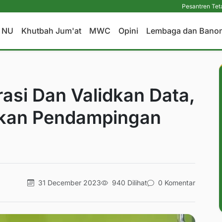
Pesantren Tetap Pendidika
a NU
Khutbah Jum'at
MWC
Opini
Lembaga dan Bano
rasi Dan Validkan Data,
kan Pendampingan
31 December 2023
940 Dilihat
0 Komentar