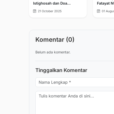
Istighosah dan Doa
Fatayat 
Bersama Sambut Hari
Demak Te
21 October 2025
01 Augu
Santri 2025
Musta’id
Periode 
Komentar (0)
Belum ada komentar.
Tinggalkan Komentar