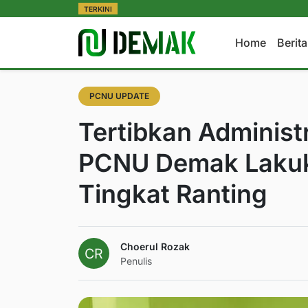
TERKINI
Home
Berit
PCNU UPDATE
Tertibkan Administ
PCNU Demak Laku
Tingkat Ranting
Choerul Rozak
Penulis