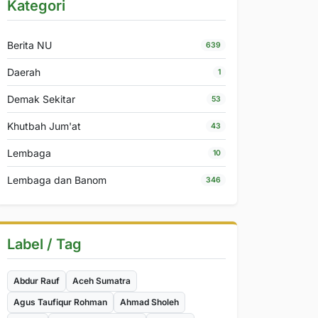
Kategori
Berita NU
639
Daerah
1
Demak Sekitar
53
Khutbah Jum'at
43
Lembaga
10
Lembaga dan Banom
346
Label / Tag
Abdur Rauf
Aceh Sumatra
Agus Taufiqur Rohman
Ahmad Sholeh