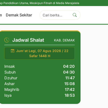
n Utama, Meskipun Fitnah di Media Merajalela
|
Perkuat Komitmen Perlindun
m
Demak Sekitar
Jadwal Shalat
KAB. DEMAK
Jum'at Legi, 07 Agus 2026 / 22
Safar 1448 H
Imsak
04:20
Subuh
04:30
Dzuhur
11:47
Ashar
15:08
Maghrib
17:42
Isya
18:53