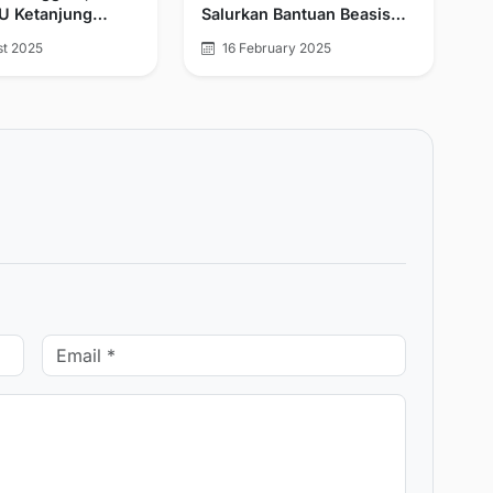
NU Ketanjung
Salurkan Bantuan Beasiswa
tapkan Kembali
Pendidikan Dan Bantuan
st 2025
16 February 2025
ah Sebagai Ketua
Lansia Dhuafa
2025-2028