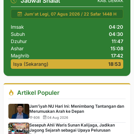
Jadwal Shalat
KAB. DEMAK
Jum'at Legi, 07 Agus 2026 / 22 Safar 1448 H
Imsak
04:20
Subuh
04:30
Dzuhur
11:47
Ashar
15:08
Maghrib
17:42
Isya (Sekarang)
18:53
Artikel Populer
Jam’iyah NU Hari Ini: Menimbang Tantangan dan
Merumuskan Arah ke Depan
606
04 Aug 2026
Sesepuh Ahli Waris Sunan Kalijaga, Jadikan
Jagong Sejarah sebagai Upaya Pelurusan