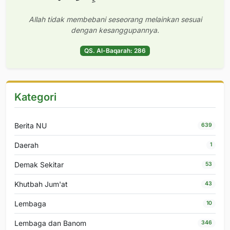
Allah tidak membebani seseorang melainkan sesuai
dengan kesanggupannya.
QS. Al-Baqarah: 286
Kategori
Berita NU
639
Daerah
1
Demak Sekitar
53
Khutbah Jum'at
43
Lembaga
10
Lembaga dan Banom
346