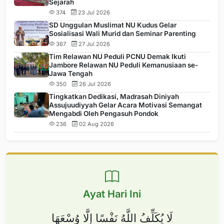
Sejarah
374
23 Jul 2026
SD Unggulan Muslimat NU Kudus Gelar
Sosialisasi Wali Murid dan Seminar Parenting
367
27 Jul 2026
Tim Relawan NU Peduli PCNU Demak Ikuti
Jambore Relawan NU Peduli Kemanusiaan se-
Jawa Tengah
350
26 Jul 2026
Tingkatkan Dedikasi, Madrasah Diniyah
Assujuudiyyah Gelar Acara Motivasi Semangat
Mengabdi Oleh Pengasuh Pondok
236
02 Aug 2026
Ayat Hari Ini
لَا يُكَلِّفُ اللَّهُ نَفْسًا إِلَّا وُسْعَهَا