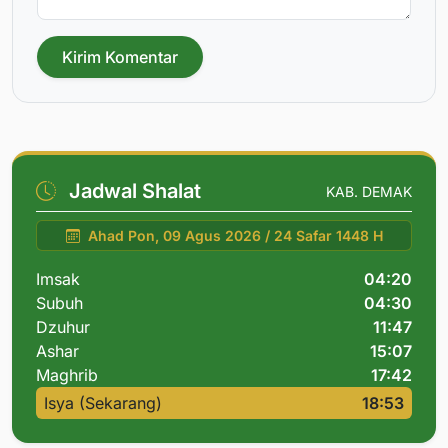
Kirim Komentar
Jadwal Shalat
KAB. DEMAK
Ahad Pon, 09 Agus 2026 / 24 Safar 1448 H
Imsak
04:20
Subuh
04:30
Dzuhur
11:47
Ashar
15:07
Maghrib
17:42
Isya (Sekarang)
18:53