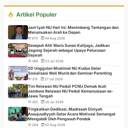
Artikel Populer
Jam’iyah NU Hari Ini: Menimbang Tantangan dan
Merumuskan Arah ke Depan
673
04 Aug 2026
Sesepuh Ahli Waris Sunan Kalijaga, Jadikan
Jagong Sejarah sebagai Upaya Pelurusan
Sejarah
389
23 Jul 2026
SD Unggulan Muslimat NU Kudus Gelar
Sosialisasi Wali Murid dan Seminar Parenting
375
27 Jul 2026
Tim Relawan NU Peduli PCNU Demak Ikuti
Jambore Relawan NU Peduli Kemanusiaan se-
Jawa Tengah
355
26 Jul 2026
Tingkatkan Dedikasi, Madrasah Diniyah
Assujuudiyyah Gelar Acara Motivasi Semangat
Mengabdi Oleh Pengasuh Pondok
264
02 Aug 2026