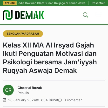
Media Dakwah Islam Sunan Kalijaga di Tanah Jawa
|
Pesantren Tetap Pendi
TERKINI
SEKOLAH/MADRASAH
Kelas XII MA Al Irsyad Gajah
Ikuti Penguatan Motivasi dan
Psikologi bersama Jam'iyyah
Ruqyah Aswaja Demak
Choerul Rozak
Penulis
28 January 2024
804 Dilihat
0 Komentar