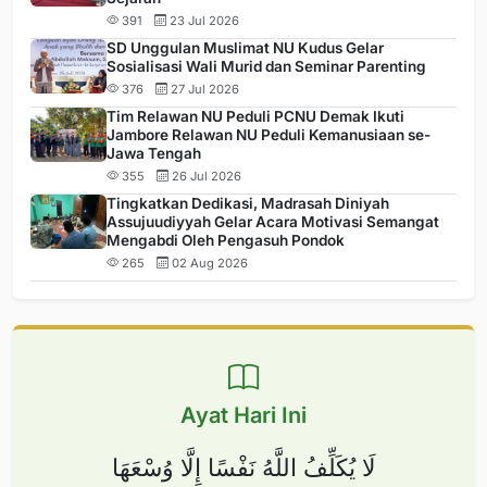
391
23 Jul 2026
SD Unggulan Muslimat NU Kudus Gelar
Sosialisasi Wali Murid dan Seminar Parenting
376
27 Jul 2026
Tim Relawan NU Peduli PCNU Demak Ikuti
Jambore Relawan NU Peduli Kemanusiaan se-
Jawa Tengah
355
26 Jul 2026
Tingkatkan Dedikasi, Madrasah Diniyah
Assujuudiyyah Gelar Acara Motivasi Semangat
Mengabdi Oleh Pengasuh Pondok
265
02 Aug 2026
Ayat Hari Ini
لَا يُكَلِّفُ اللَّهُ نَفْسًا إِلَّا وُسْعَهَا