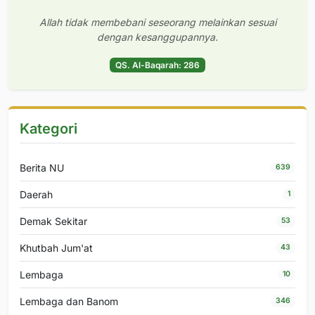
Allah tidak membebani seseorang melainkan sesuai
dengan kesanggupannya.
QS. Al-Baqarah: 286
Kategori
Berita NU
639
Daerah
1
Demak Sekitar
53
Khutbah Jum'at
43
Lembaga
10
Lembaga dan Banom
346