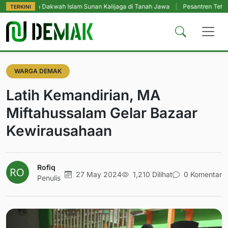
ia Dakwah Islam Sunan Kalijaga di Tanah Jawa
|
Pesantren Tetap Pendidika
TERKINI
WARGA DEMAK
Latih Kemandirian, MA
Miftahussalam Gelar Bazaar
Kewirausahaan
Rofiq
27 May 2024
1,210 Dilihat
0 Komentar
Penulis