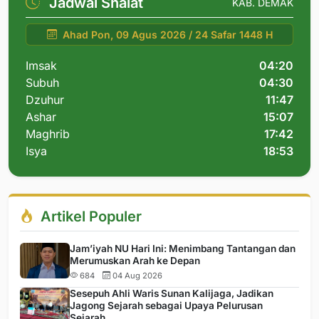
Jadwal Shalat
KAB. DEMAK
Ahad Pon, 09 Agus 2026 / 24 Safar 1448 H
Imsak
04:20
Subuh
04:30
Dzuhur
11:47
Ashar
15:07
Maghrib
17:42
Isya
18:53
Artikel Populer
Jam’iyah NU Hari Ini: Menimbang Tantangan dan
Merumuskan Arah ke Depan
684
04 Aug 2026
Sesepuh Ahli Waris Sunan Kalijaga, Jadikan
Jagong Sejarah sebagai Upaya Pelurusan
Sejarah