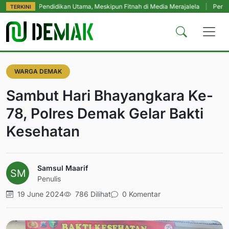
p Pendidikan Utama, Meskipun Fitnah di Media Merajalela
|
Perkuat Komitme
TERKINI
WARGA DEMAK
Sambut Hari Bhayangkara Ke-
78, Polres Demak Gelar Bakti
Kesehatan
Samsul Maarif
Penulis
19 June 2024
786 Dilihat
0 Komentar