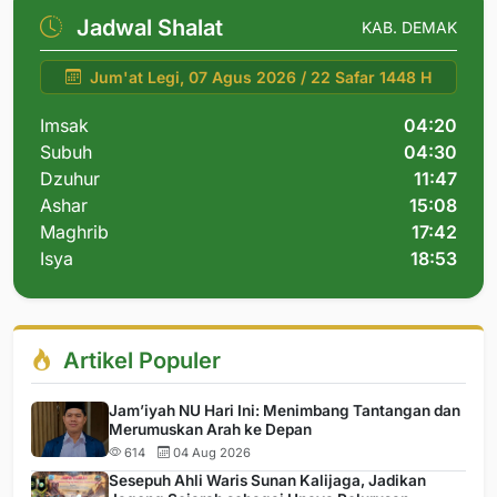
Jadwal Shalat
KAB. DEMAK
Jum'at Legi, 07 Agus 2026 / 22 Safar 1448 H
Imsak
04:20
Subuh
04:30
Dzuhur
11:47
Ashar
15:08
Maghrib
17:42
Isya
18:53
Artikel Populer
Jam’iyah NU Hari Ini: Menimbang Tantangan dan
Merumuskan Arah ke Depan
614
04 Aug 2026
Sesepuh Ahli Waris Sunan Kalijaga, Jadikan