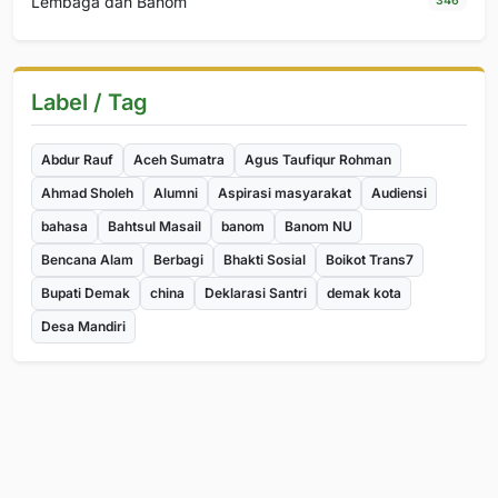
Lembaga dan Banom
346
Label / Tag
Abdur Rauf
Aceh Sumatra
Agus Taufiqur Rohman
Ahmad Sholeh
Alumni
Aspirasi masyarakat
Audiensi
bahasa
Bahtsul Masail
banom
Banom NU
Bencana Alam
Berbagi
Bhakti Sosial
Boikot Trans7
Bupati Demak
china
Deklarasi Santri
demak kota
Desa Mandiri