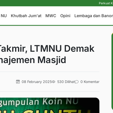
Perkuat Komitmen 
a NU
Khutbah Jum'at
MWC
Opini
Lembaga dan Bano
 Takmir, LTMNU Demak
anajemen Masjid
08 February 2025
530 Dilihat
0 Komentar