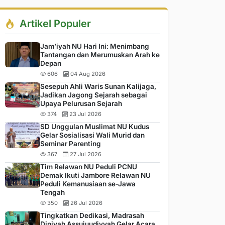
Artikel Populer
Jam’iyah NU Hari Ini: Menimbang
Tantangan dan Merumuskan Arah ke
Depan
606
04 Aug 2026
Sesepuh Ahli Waris Sunan Kalijaga,
Jadikan Jagong Sejarah sebagai
Upaya Pelurusan Sejarah
374
23 Jul 2026
SD Unggulan Muslimat NU Kudus
Gelar Sosialisasi Wali Murid dan
Seminar Parenting
367
27 Jul 2026
Tim Relawan NU Peduli PCNU
Demak Ikuti Jambore Relawan NU
Peduli Kemanusiaan se-Jawa
Tengah
350
26 Jul 2026
Tingkatkan Dedikasi, Madrasah
Diniyah Assujuudiyyah Gelar Acara