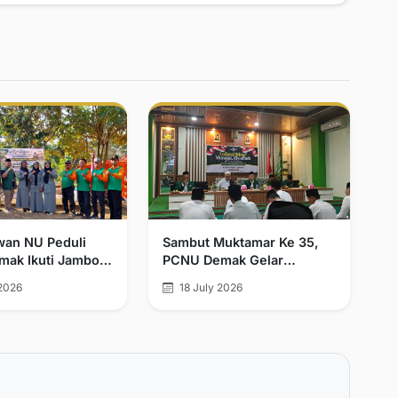
wan NU Peduli
Sambut Muktamar Ke 35,
ak Ikuti Jambore
PCNU Demak Gelar
NU Peduli
Isthigosah Dan Doa
2026
18 July 2026
aan se-Jawa
Bersama