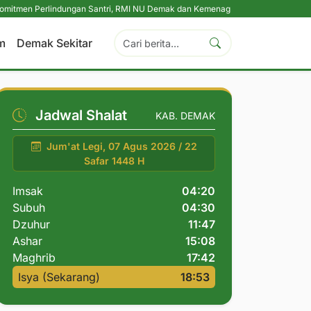
Perlindungan Santri, RMI NU Demak dan Kemenag Konsolidasikan Pengasuh P
m
Demak Sekitar
Jadwal Shalat
KAB. DEMAK
Jum'at Legi, 07 Agus 2026 / 22
Safar 1448 H
Imsak
04:20
Subuh
04:30
Dzuhur
11:47
Ashar
15:08
Maghrib
17:42
Isya (Sekarang)
18:53