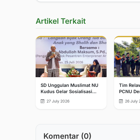
Artikel Terkait
SD Unggulan Muslimat NU
Tim Rela
Kudus Gelar Sosialisasi
PCNU Dem
Wali Murid dan Seminar
Relawan 
27 July 2026
26 July 
Parenting
Kemanusi
Tengah
Komentar (0)