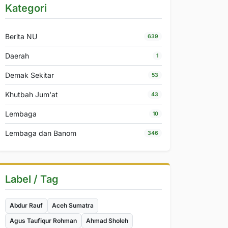
Kategori
Berita NU
639
Daerah
1
Demak Sekitar
53
Khutbah Jum'at
43
Lembaga
10
Lembaga dan Banom
346
Label / Tag
Abdur Rauf
Aceh Sumatra
Agus Taufiqur Rohman
Ahmad Sholeh