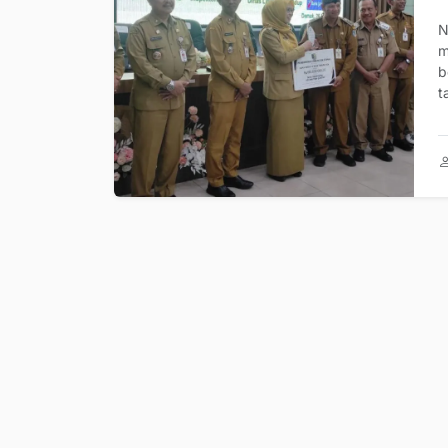
N
m
b
t