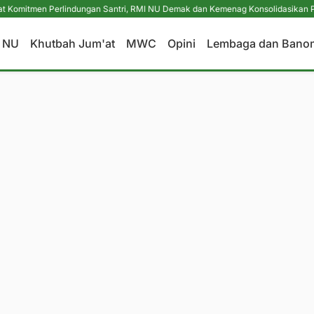
n Perlindungan Santri, RMI NU Demak dan Kemenag Konsolidasikan Pengasuh 
a NU
Khutbah Jum'at
MWC
Opini
Lembaga dan Bano