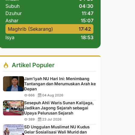
Subuh
04:30
Dzuhur
11:47
Ashar
15:07
Maghrib (Sekarang)
17:42
Isya
18:53
Artikel Populer
Jam’iyah NU Hari Ini: Menimbang
Tantangan dan Merumuskan Arah ke
Depan
666
04 Aug 2026
Sesepuh Ahli Waris Sunan Kalijaga,
Jadikan Jagong Sejarah sebagai
Upaya Pelurusan Sejarah
389
23 Jul 2026
SD Unggulan Muslimat NU Kudus
Gelar Sosialisasi Wali Murid dan