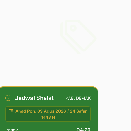
Jadwal Shalat
KAB. DEMAK
Ahad Pon, 09 Agus 2026 / 24 Safar
1448 H
Imsak
04:20