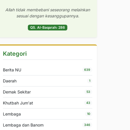
Allah tidak membebani seseorang melainkan
sesuai dengan kesanggupannya.
QS. Al-Baqarah: 286
Kategori
Berita NU
639
Daerah
1
Demak Sekitar
53
Khutbah Jum'at
43
Lembaga
10
Lembaga dan Banom
346