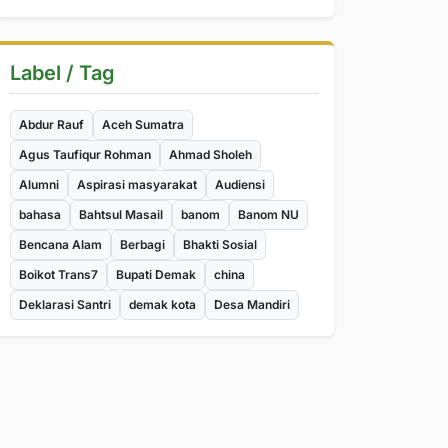
Label / Tag
Abdur Rauf
Aceh Sumatra
Agus Taufiqur Rohman
Ahmad Sholeh
Alumni
Aspirasi masyarakat
Audiensi
bahasa
Bahtsul Masail
banom
Banom NU
Bencana Alam
Berbagi
Bhakti Sosial
Boikot Trans7
Bupati Demak
china
Deklarasi Santri
demak kota
Desa Mandiri