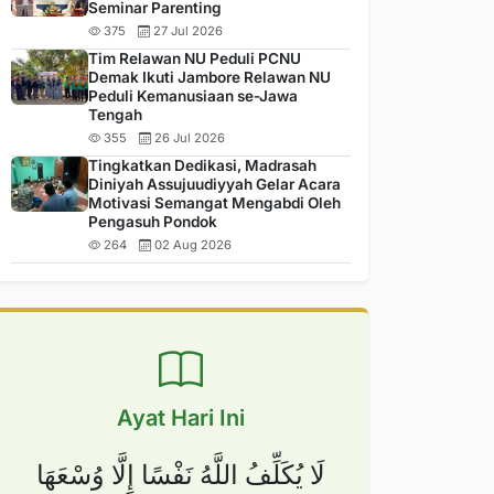
Seminar Parenting
375
27 Jul 2026
Tim Relawan NU Peduli PCNU
Demak Ikuti Jambore Relawan NU
Peduli Kemanusiaan se-Jawa
Tengah
355
26 Jul 2026
Tingkatkan Dedikasi, Madrasah
Diniyah Assujuudiyyah Gelar Acara
Motivasi Semangat Mengabdi Oleh
Pengasuh Pondok
264
02 Aug 2026
Ayat Hari Ini
لَا يُكَلِّفُ اللَّهُ نَفْسًا إِلَّا وُسْعَهَا