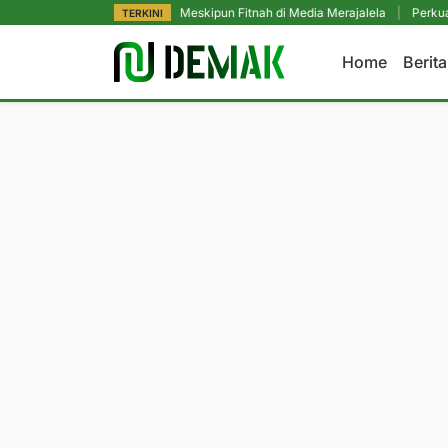
p Pendidikan Utama, Meskipun Fitnah di Media Merajalela
|
Perkuat Komitme
TERKINI
Home
Berit